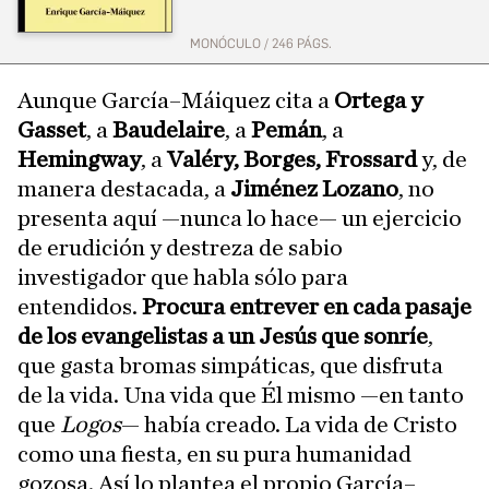
MONÓCULO / 246 PÁGS.
Aunque García–Máiquez cita a
Ortega y
Gasset
, a
Baudelaire
, a
Pemán
, a
Hemingway
, a
Valéry, Borges, Frossard
y, de
manera destacada, a
Jiménez Lozano
, no
presenta aquí —nunca lo hace— un ejercicio
de erudición y destreza de sabio
investigador que habla sólo para
entendidos.
Procura entrever en cada pasaje
de los evangelistas a un Jesús que sonríe
,
que gasta bromas simpáticas, que disfruta
de la vida. Una vida que Él mismo —en tanto
que
Logos
— había creado. La vida de Cristo
como una fiesta, en su pura humanidad
gozosa. Así lo plantea el propio García–