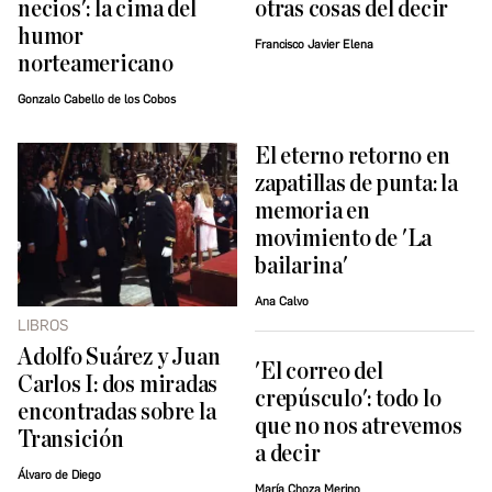
necios': la cima del
otras cosas del decir
humor
Francisco Javier Elena
norteamericano
Gonzalo Cabello de los Cobos
El eterno retorno en
zapatillas de punta: la
memoria en
movimiento de 'La
bailarina'
Ana Calvo
LIBROS
Adolfo Suárez y Juan
'El correo del
Carlos I: dos miradas
crepúsculo': todo lo
encontradas sobre la
que no nos atrevemos
Transición
a decir
Álvaro de Diego
María Choza Merino