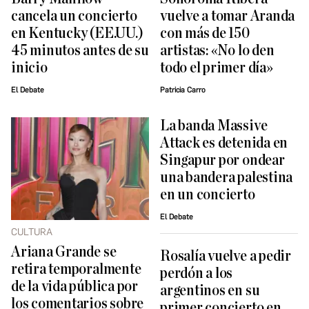
cancela un concierto
vuelve a tomar Aranda
en Kentucky (EE.UU.)
con más de 150
45 minutos antes de su
artistas: «No lo den
inicio
todo el primer día»
El Debate
Patricia Carro
La banda Massive
Attack es detenida en
Singapur por ondear
una bandera palestina
en un concierto
El Debate
CULTURA
Ariana Grande se
Rosalía vuelve a pedir
retira temporalmente
perdón a los
de la vida pública por
argentinos en su
los comentarios sobre
primer concierto en