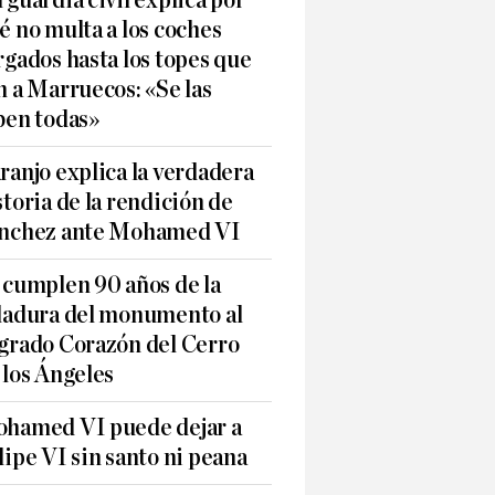
 guardia civil explica por
é no multa a los coches
rgados hasta los topes que
n a Marruecos: «Se las
ben todas»
ranjo explica la verdadera
storia de la rendición de
nchez ante Mohamed VI
 cumplen 90 años de la
ladura del monumento al
grado Corazón del Cerro
 los Ángeles
hamed VI puede dejar a
lipe VI sin santo ni peana