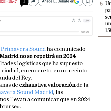
1
Añade El Debate en
 2023 - 15:47
Un
Compartir
Save
pa
se
un
15
e
Primavera Sound
ha comunicado
 Madrid no se repetirá en 2024
ultades logísticas que ha supuesto
a ciudad, en concreto, en un recinto
anda del Rey.
anas de
exhaustiva valoración
de la
avera Sound Madrid
, las
 nos llevan a comunicar que en 2024
ebrarse».