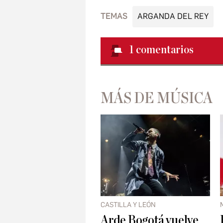
TEMAS
ARGANDA DEL REY
1
comentarios
MÁS DE MÚSICA
CASTILLA Y LEÓN
Arde Bogotá vuelve