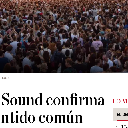
amudio
 Sound confirma
LO M
sentido común
EL DE