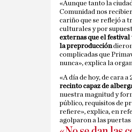
«Aunque tanto la ciuda
Comunidad nos recibiero
cariño que se reflejó a t
culturales y por supuest
externas que el festival
la preproducción
dieron
complicadas que Primav
nunca», explica la organ
«A día de hoy, de cara a
recinto capaz de alberg
nuestra magnitud y form
público, requisitos de p
refiere», explica, en ref
agolparon a las puertas
«No se dan las 