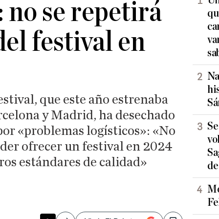
Un
 no se repetirá
qu
ca
del festival en
va
sa
Na
hi
estival, que este año estrenaba
Sá
rcelona y Madrid, ha desechado
Se
por «problemas logísticos»: «No
vo
der ofrecer un festival en 2024
Sa
ros estándares de calidad»
de
Mo
Fe