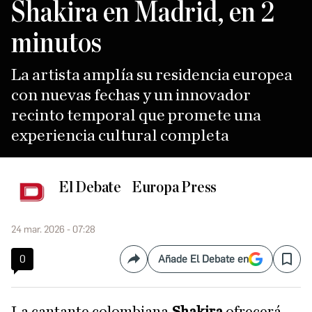
Shakira en Madrid, en 2
minutos
La artista amplía su residencia europea
con nuevas fechas y un innovador
recinto temporal que promete una
experiencia cultural completa
El Debate
Europa Press
24 mar. 2026 - 07:28
0
Añade El Debate en
Compartir
Save
La cantante colombiana
Shakira
ofrecerá