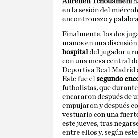
Aurélien Tchouaméni
h
en la sesión del miérco
encontronazo y palabra
Finalmente, los dos juga
manos en una discusión 
hospital
del jugador uru
con una mesa central de
Deportiva Real Madrid
Este fue el
segundo enc
futbolistas, que durant
encararon después de un
empujaron y después co
vestuario con una fuerte
este jueves, tras negars
entre ellos y, según este