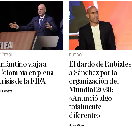
FÚTBOL
FÚTBOL
Infantino viaja a
El dardo de Rubiales
Colombia en plena
a Sánchez por la
crisis de la FIFA
organización del
Mundial 2030:
l Debate
«Anunció algo
totalmente
diferente»
Juan Riber