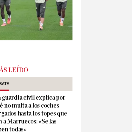
ÁS LEÍDO
BATE
 guardia civil explica por
é no multa a los coches
rgados hasta los topes que
n a Marruecos: «Se las
ben todas»