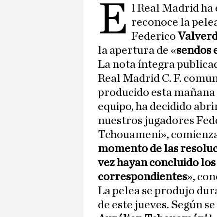
E
l Real Madrid ha
reconoce la pele
Federico
Valver
la apertura de «
sendos e
La nota íntegra publicad
Real Madrid C. F. comuni
producido esta mañana 
equipo, ha decidido abri
nuestros jugadores Fed
Tchouameni», comienza e
momento de las resoluc
vez hayan concluido lo
correspondientes
», con
La pelea se produjo du
de este jueves. Según se