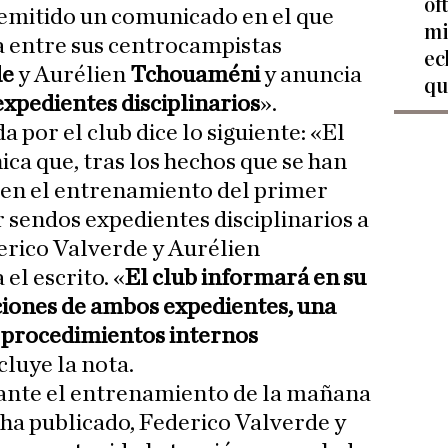
of
 emitido un comunicado en el que
mi
a entre sus centrocampistas
ec
de
y Aurélien
Tchouaméni
y anuncia
qu
xpedientes disciplinarios
».
a por el club dice lo siguiente: «El
ca que, tras los hechos que se han
en el entrenamiento del primer
r sendos expedientes disciplinarios a
erico Valverde y Aurélien
l escrito. «
El club informará en su
iones de ambos expedientes, una
s procedimientos internos
cluye la nota.
rante el entrenamiento de la mañana
 ha publicado, Federico Valverde y