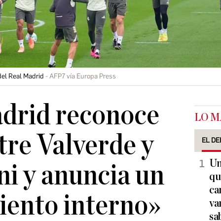
del Real Madrid
AFP7 vía Europa Press
adrid reconoce
LO M
tre Valverde y
EL DE
Un
i y anuncia un
qu
ca
iento interno»
va
sa