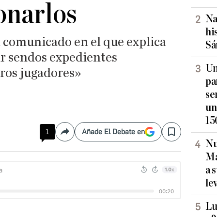
onarlos
Na
hi
n comunicado en el que explica
Sá
ir sendos expedientes
Un
tros jugadores»
pa
se
un
15
1
Añade El Debate en
Compartir
Save
Nu
Ma
a 
le
Lu