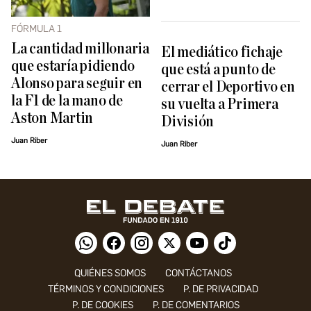
FÓRMULA 1
La cantidad millonaria
El mediático fichaje
que estaría pidiendo
que está a punto de
Alonso para seguir en
cerrar el Deportivo en
la F1 de la mano de
su vuelta a Primera
Aston Martin
División
Juan Riber
Juan Riber
QUIÉNES SOMOS
CONTÁCTANOS
TÉRMINOS Y CONDICIONES
P. DE PRIVACIDAD
P. DE COOKIES
P. DE COMENTARIOS