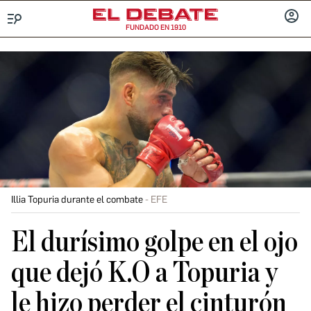
FUNDADO EN 1910
Menú
INICIA
SESIÓ
Illia Topuria durante el combate
EFE
El durísimo golpe en el ojo
que dejó K.O a Topuria y
le hizo perder el cinturón