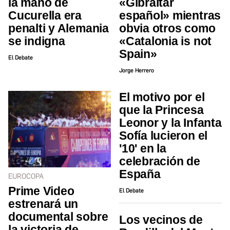
la mano de
«Gibraltar
Cucurella era
español» mientras
penalti y Alemania
obvia otros como
se indigna
«Catalonia is not
Spain»
El Debate
Jorge Herrero
El motivo por el
que la Princesa
Leonor y la Infanta
Sofía lucieron el
'10' en la
celebración de
España
EUROCOPA
Prime Video
El Debate
estrenará un
documental sobre
Los vecinos de
la victoria de