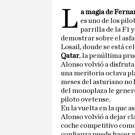
L
a magia de Fernan
es uno de los pilo
parrilla de la F1 
demostrar sobre el asfa
Losail, donde se está c
Qatar
, la penúltima pr
Alonso volvió a disfruta
una meritoria octava pla
meses del asturiano no h
del monoplaza le generó
piloto ovetense.
En la vuelta en la que a
Alonso volvió a dejar cl
coche competitivo como
confianza puede hacer m