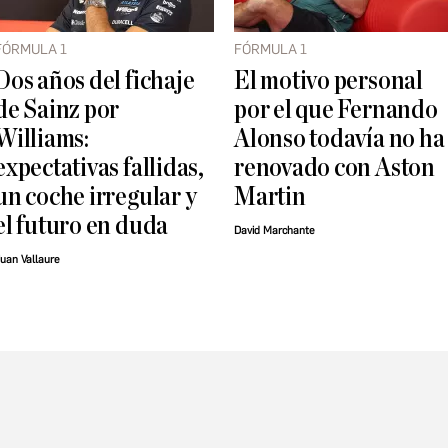
FÓRMULA 1
FÓRMULA 1
Dos años del fichaje
El motivo personal
de Sainz por
por el que Fernando
Williams:
Alonso todavía no ha
expectativas fallidas,
renovado con Aston
un coche irregular y
Martin
el futuro en duda
David Marchante
uan Vallaure