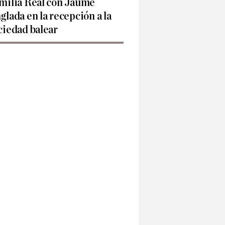
milia Real con Jaume
glada en la recepción a la
ciedad balear