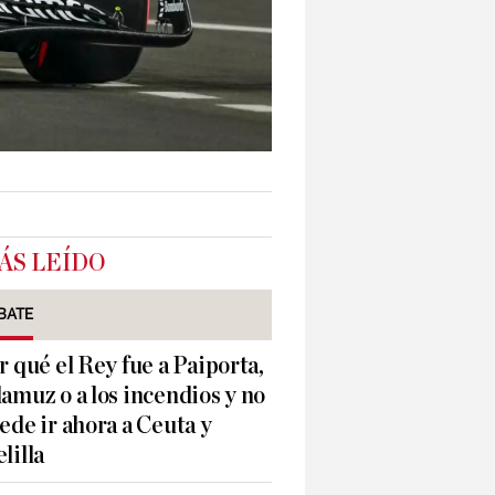
ÁS LEÍDO
BATE
r qué el Rey fue a Paiporta,
amuz o a los incendios y no
ede ir ahora a Ceuta y
lilla