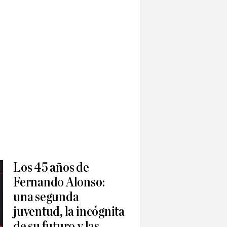
Los 45 años de
Fernando Alonso:
una segunda
juventud, la incógnita
de su futuro y las