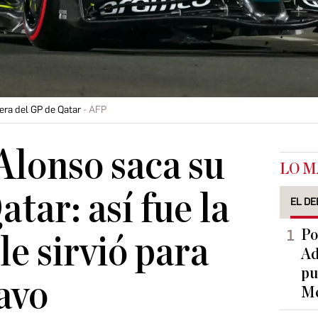
era del GP de Qatar
AFP
lonso saca su
LO M
tar: así fue la
EL DE
Po
le sirvió para
Ad
pu
avo
Me