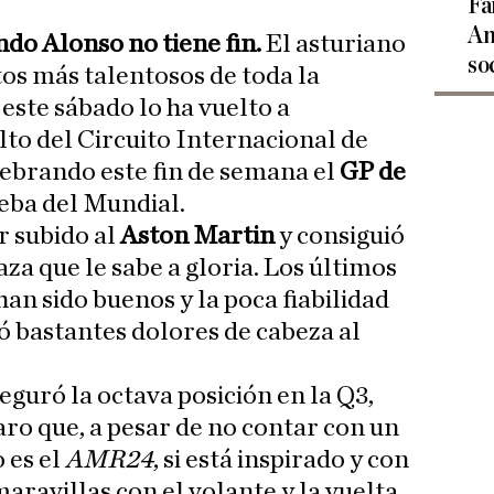
Fa
An
do Alonso no tiene fin.
El asturiano
so
tos más talentosos de toda la
y este sábado lo ha vuelto a
lto del Circuito Internacional de
elebrando este fin de semana el
GP de
ueba del Mundial.
r subido al
Aston Martin
y consiguió
za que le sabe a gloria. Los últimos
an sido buenos y la poca fiabilidad
 bastantes dolores de cabeza al
seguró la octava posición en la Q3,
aro que, a pesar de no contar con un
 es el
AMR24
, si está inspirado y con
aravillas con el volante y la vuelta