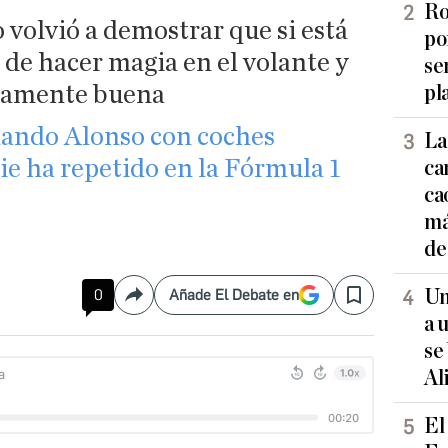
Ro
o volvió a demostrar que si está
po
 de hacer magia en el volante y
se
ncamente buena
pl
nando Alonso con coches
La
ie ha repetido en la Fórmula 1
ca
ca
má
de
Un
0
Añade El Debate en
Compartir
Save
a 
se
Al
El