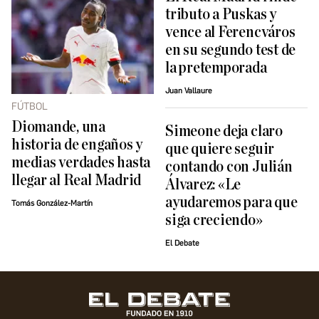
tributo a Puskas y
vence al Ferencváros
en su segundo test de
la pretemporada
Juan Vallaure
FÚTBOL
Diomande, una
Simeone deja claro
historia de engaños y
que quiere seguir
medias verdades hasta
contando con Julián
llegar al Real Madrid
Álvarez: «Le
ayudaremos para que
Tomás González-Martín
siga creciendo»
El Debate