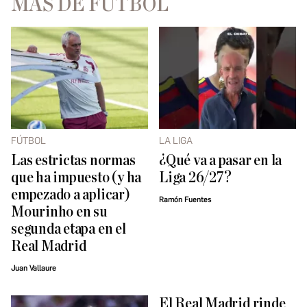
MÁS DE FÚTBOL
FÚTBOL
LA LIGA
Las estrictas normas
¿Qué va a pasar en la
que ha impuesto (y ha
Liga 26/27?
empezado a aplicar)
Ramón Fuentes
Mourinho en su
segunda etapa en el
Real Madrid
Juan Vallaure
El Real Madrid rinde