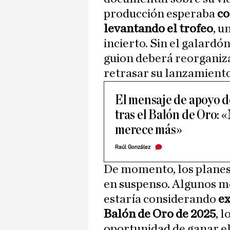
producción esperaba
co
levantando el trofeo
, u
incierto. Sin el galardó
guion deberá reorganizar
retrasar su lanzamiento
El mensaje de apoyo d
tras el Balón de Oro: 
merece más»
Raúl González
De momento, los planes
en suspenso. Algunos me
estaría considerando
ex
Balón de Oro de 2025
, 
oportunidad de ganar el 