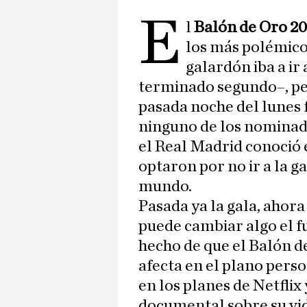
E
l
Balón de Oro 2
los más polémicos
galardón iba a ir
terminado segundo–, per
pasada noche del lunes 
ninguno de los nominad
el Real Madrid conoció 
optaron por no ir a la ga
mundo.
Pasada ya la gala, ahora
puede cambiar algo el f
hecho de que el Balón de
afecta en el plano perso
en los planes de Netflix
documental sobre su vid