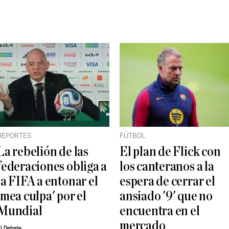
DEPORTES
FÚTBOL
La rebelión de las
El plan de Flick con
federaciones obliga a
los canteranos a la
la FIFA a entonar el
espera de cerrar el
'mea culpa' por el
ansiado '9' que no
Mundial
encuentra en el
mercado
l Debate