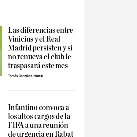
Las diferencias entre
Vinicius y el Real
Madrid persisten y si
no renueva el club le
traspasará este mes
Tomás González-Martín
Infantino convoca a
los altos cargos de la
FIFA a una reunión
de urgencia en Rabat