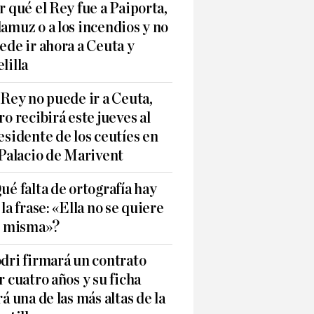
r qué el Rey fue a Paiporta,
amuz o a los incendios y no
ede ir ahora a Ceuta y
lilla
 Rey no puede ir a Ceuta,
ro recibirá este jueves al
esidente de los ceutíes en
 Palacio de Marivent
ué falta de ortografía hay
 la frase: «Ella no se quiere
í misma»?
dri firmará un contrato
r cuatro años y su ficha
rá una de las más altas de la