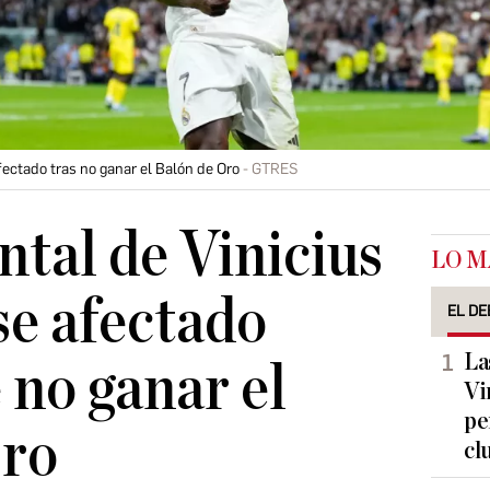
fectado tras no ganar el Balón de Oro
GTRES
tal de Vinicius
LO M
se afectado
EL DE
La
 no ganar el
Vi
pe
Oro
cl