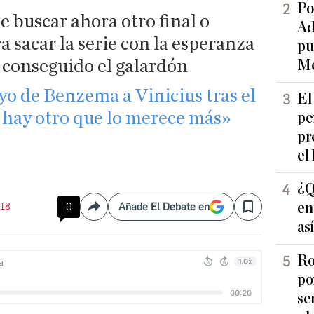
Po
 buscar ahora otro final o
Ad
a sacar la serie con la esperanza
pu
 conseguido el galardón
Me
yo de Benzema a Vinicius tras el
El
 hay otro que lo merece más»
pe
pr
el
¿Q
en
:18
0
Añade El Debate en
Compartir
Save
as
Ro
po
se