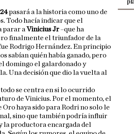
pl
024
pasará a la historia como uno de
. Todo hacía indicar que el
 a parar a
Vinicius Jr
–que ha
o finalmente el triunfador de la
fue Rodrigo Hernández. En principio
os sabían quién había ganado, pero
el domingo el galardonado y
la. Una decisión que dio la vuelta al
 todo se centra en si lo ocurrido
uturo de Vinicius. Por el momento, el
 Oro haya sido para Rodri no solo le
nal, sino que también podría influir
 y la productora encargada del
a. Según los rumores, el equipo de