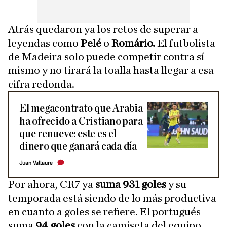
Atrás quedaron ya los retos de superar a
leyendas como
Pelé
o
Romário.
El futbolista
de Madeira solo puede competir contra sí
mismo y no tirará la toalla hasta llegar a esa
cifra redonda.
El megacontrato que Arabia
ha ofrecido a Cristiano para
que renueve: este es el
dinero que ganará cada día
Juan Vallaure
Por ahora, CR7 ya
suma 931 goles
y su
temporada está siendo de lo más productiva
en cuanto a goles se refiere. El portugués
suma
94 goles
con la camiseta del equipo