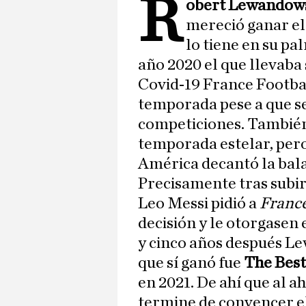
R
obert Lewandow
mereció ganar e
lo tiene en su p
año 2020 el que llevaba
Covid-19 France Footbal
temporada pese a que s
competiciones. También 
temporada estelar, pero
América decantó la bala
Precisamente tras subir
Leo Messi pidió a
France
decisión y le otorgasen 
y cinco años después Le
que sí ganó fue
The Best
en 2021. De ahí que al a
termine de convencer e