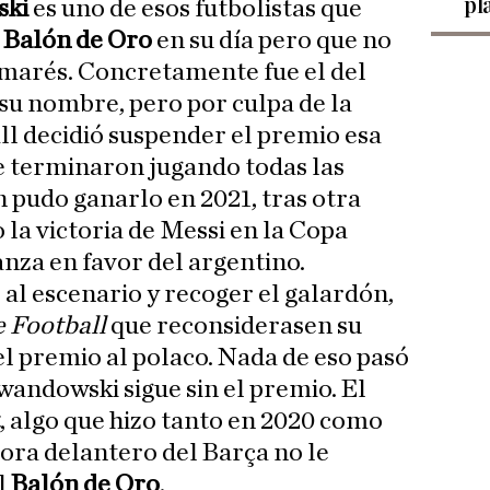
pl
ski
es uno de esos futbolistas que
l
Balón de Oro
en su día pero que no
almarés. Concretamente fue el del
 su nombre, pero por culpa de la
l decidió suspender el premio esa
e terminaron jugando todas las
pudo ganarlo en 2021, tras otra
 la victoria de Messi en la Copa
nza en favor del argentino.
 al escenario y recoger el galardón,
 Football
que reconsiderasen su
el premio al polaco. Nada de eso pasó
wandowski sigue sin el premio. El
, algo que hizo tanto en 2020 como
hora delantero del Barça no le
l
Balón de Oro
.