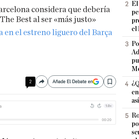
El
Barcelona considera que debería
pe
 The Best al ser «más justo»
pr
el
en el estreno liguero del Barça
Po
Ad
pu
Me
2
Añade El Debate en
¿Q
Compartir
Save
en
as
Ro
po
se