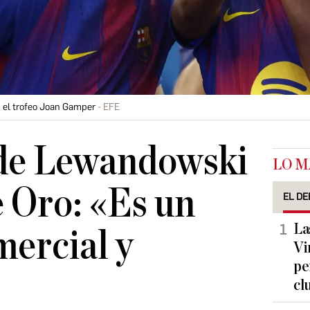
 el trofeo Joan Gamper
EFE
 de Lewandowski
LO M
e Oro: «Es un
EL DE
La
ercial y
Vi
pe
cl