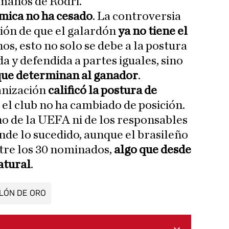
manos de Rodri.
émica no ha cesado
. La controversia
ión de que el galardón
ya no tiene el
nos, esto no solo se debe a la postura
da y defendida a partes iguales, sino
 que determinan al ganador
.
ganización
calificó la postura de
o el club no ha cambiado de posición.
o de la UEFA ni de los responsables
de lo sucedido, aunque el brasileño
ntre los 30 nominados,
algo que desde
atural
.
LÓN DE ORO