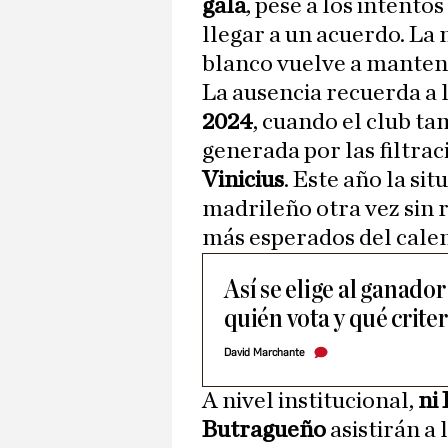
gala
, pese a los intento
llegar a un acuerdo. La 
blanco vuelve a manten
La ausencia recuerda a 
2024
, cuando el club ta
generada por las filtra
Vinicius
. Este año la si
madrileño otra vez sin 
más esperados del calen
Así se elige al ganado
quién vota y qué crite
David Marchante
A nivel institucional,
ni
Butragueño
asistirán a 