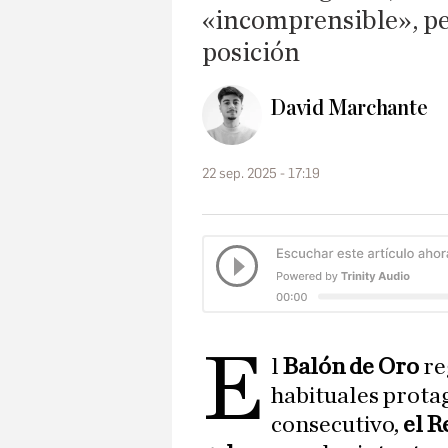
«incomprensible», pe
posición
David Marchante
22 sep. 2025 - 17:19
E
l
Balón de Oro
re
habituales prota
consecutivo,
el R