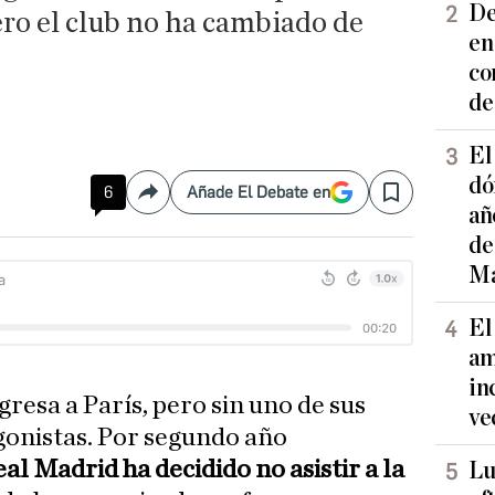
De
ro el club no ha cambiado de
en
co
de
El
dó
6
Añade El Debate en
Compartir
Save
añ
de
Ma
El
am
in
gresa a París, pero sin uno de sus
ve
gonistas. Por segundo año
eal Madrid ha decidido no asistir a la
Lu