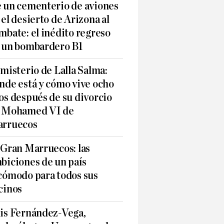
 un cementerio de aviones
 el desierto de Arizona al
mbate: el inédito regreso
 un bombardero B1
 misterio de Lalla Salma:
nde está y cómo vive ocho
os después de su divorcio
 Mohamed VI de
rruecos
 Gran Marruecos: las
biciones de un país
cómodo para todos sus
cinos
is Fernández-Vega,