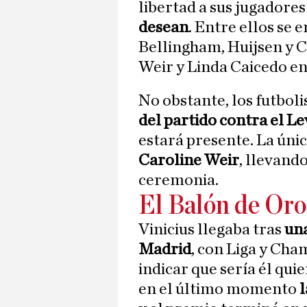
libertad a sus jugadore
desean
. Entre ellos se
Bellingham, Huijsen y C
Weir y Linda Caicedo en
No obstante, los futboli
del partido contra el L
estará presente. La úni
Caroline Weir
, llevando
ceremonia.
El Balón de Oro 
Vinicius llegaba tras
una
Madrid
, con Liga y Cha
indicar que sería él qui
en el último momento
l