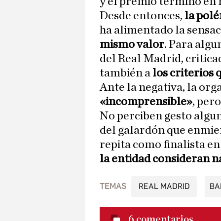
y el premio terminó en 
Desde entonces,
la pol
ha alimentado la sensac
mismo valor
. Para algu
del Real Madrid, critica
también a
los criterios
Ante la negativa, la or
«incomprensible»
, per
No perciben gesto algun
del galardón que enmien
repita como finalista e
la entidad consideran n
TEMAS
REAL MADRID
BA
6
comentarios