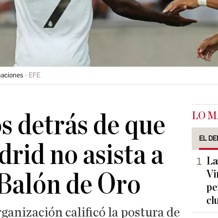
naciones
EFE
LO M
s detrás de que
EL DE
drid no asista a
La
Vi
 Balón de Oro
pe
cl
rganización calificó la postura de