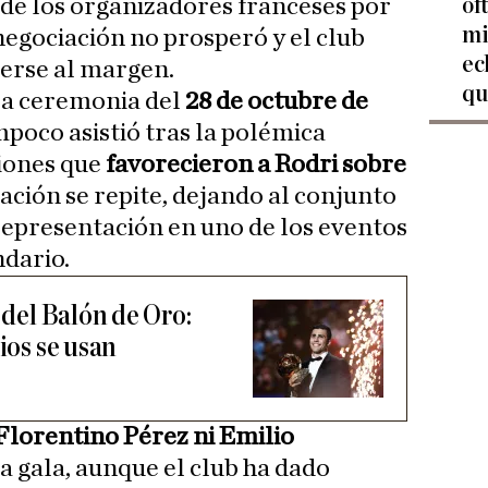
of
s de los organizadores franceses por
mi
negociación no prosperó y el club
ec
erse al margen.
qu
la ceremonia del
28 de octubre de
mpoco asistió tras la polémica
ciones que
favorecieron a Rodri sobre
tuación se repite, dejando al conjunto
representación en uno de los eventos
dario.
r del Balón de Oro:
rios se usan
 Florentino Pérez ni Emilio
la gala, aunque el club ha dado