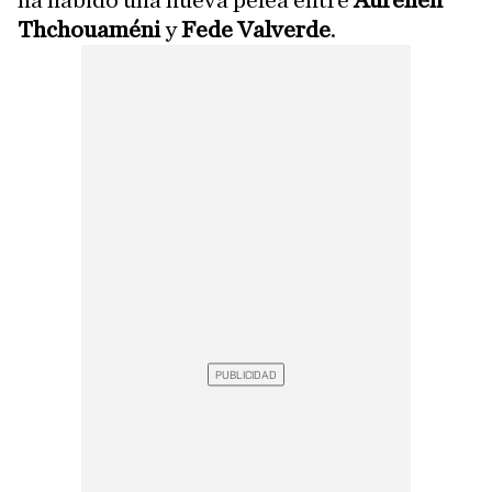
ha habido una nueva pelea entre
Aurelién
Thchouaméni
y
Fede Valverde
.