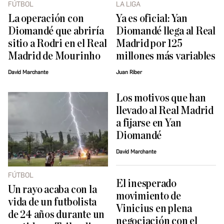
FÚTBOL
LA LIGA
La operación con
Ya es oficial: Yan
Diomandé que abriría
Diomandé llega al Real
sitio a Rodri en el Real
Madrid por 125
Madrid de Mourinho
millones más variables
David Marchante
Juan Riber
Los motivos que han
llevado al Real Madrid
a fijarse en Yan
Diomandé
David Marchante
FÚTBOL
El inesperado
Un rayo acaba con la
movimiento de
vida de un futbolista
Vinicius en plena
de 24 años durante un
negociación con el