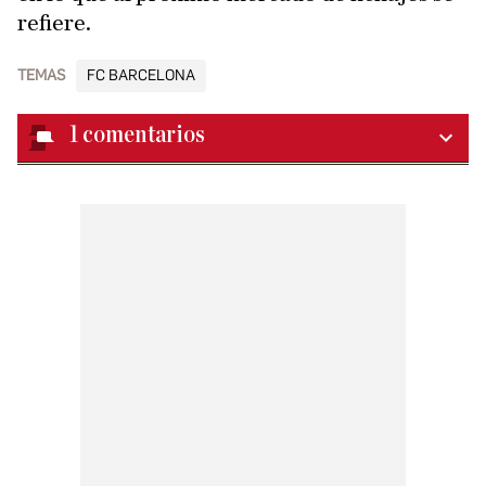
refiere.
TEMAS
FC BARCELONA
1
comentarios