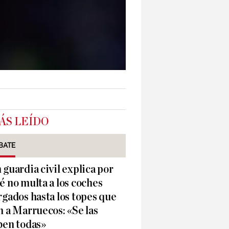
ÁS LEÍDO
BATE
 guardia civil explica por
é no multa a los coches
rgados hasta los topes que
n a Marruecos: «Se las
ben todas»