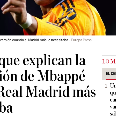
versión cuando el Madrid más lo necesitaba
Europa Press
que explican la
LO M
sión de Mbappé
EL DE
Un
 Real Madrid más
qu
ca
aba
va
sa