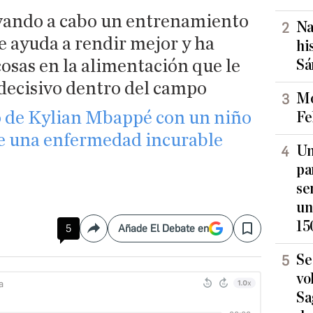
levando a cabo un entrenamiento
Na
e ayuda a rendir mejor y ha
hi
osas en la alimentación que le
Sá
decisivo dentro del campo
Mo
o de Kylian Mbappé con un niño
Fe
e una enfermedad incurable
Un
pa
se
un
15
5
Añade El Debate en
Compartir
Save
Se
vo
Sa