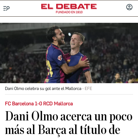
FUNDADO EN 1910
Menú
INICIA
SESIÓ
Dani Olmo celebra su gol ante el Mallorca
EFE
FC Barcelona 1-0 RCD Mallorca
Dani Olmo acerca un poco
más al Barça al título de