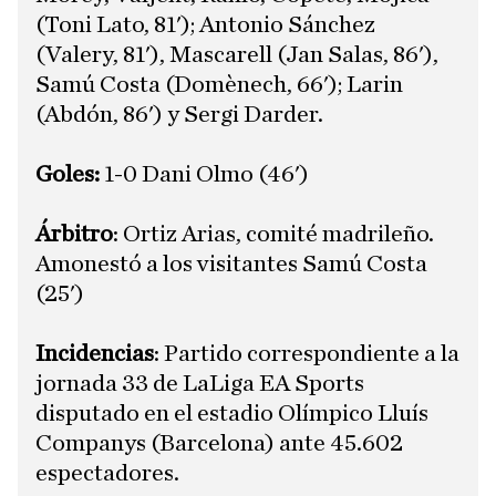
(Toni Lato, 81'); Antonio Sánchez
(Valery, 81'), Mascarell (Jan Salas, 86'),
Samú Costa (Domènech, 66'); Larin
(Abdón, 86') y Sergi Darder.
​Goles:
1-0 Dani Olmo (46')
Árbitro
: Ortiz Arias, comité madrileño.
Amonestó a los visitantes Samú Costa
(25')
Incidencias
: Partido correspondiente a la
jornada 33 de LaLiga EA Sports
disputado en el estadio Olímpico Lluís
Companys (Barcelona) ante 45.602
espectadores.