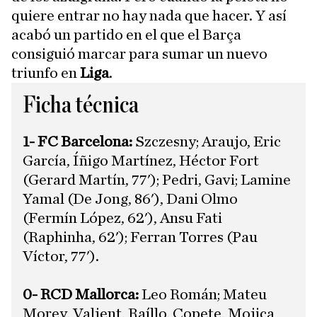
quiere entrar no hay nada que hacer. Y así
acabó un partido en el que el Barça
consiguió marcar para sumar un nuevo
triunfo en
Liga
.
Ficha técnica
1- FC Barcelona:
Szczesny; Araujo, Eric
García, Íñigo Martínez, Héctor Fort
(Gerard Martín, 77'); Pedri, Gavi; Lamine
Yamal (De Jong, 86'), Dani Olmo
(Fermín López, 62'), Ansu Fati
(Raphinha, 62'); Ferran Torres (Pau
Víctor, 77').
​0- RCD Mallorca:
Leo Román; Mateu
Morey, Valjent, Raíllo, Copete, Mojica