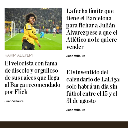
La fecha límite que
tiene el Barcelona
para fichar a Julián
Álvarez pese a que el
Atlético no le quiere
vender
KARIM ADEYEMI
Juan Vallaure
El velocista con fama
de díscolo y orgulloso
El sinsentido del
de sus raíces que llega
calendario de LaLiga:
al Barça recomendado
solo habrá un día sin
por Flick
fútbol entre el 15 y el
31 de agosto
Juan Vallaure
Juan Vallaure