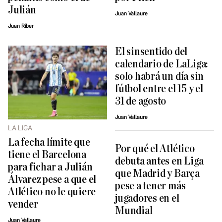
Julián
Juan Vallaure
Juan Riber
El sinsentido del
calendario de LaLiga:
solo habrá un día sin
fútbol entre el 15 y el
31 de agosto
Juan Vallaure
LA LIGA
La fecha límite que
Por qué el Atlético
tiene el Barcelona
debuta antes en Liga
para fichar a Julián
que Madrid y Barça
Álvarez pese a que el
pese a tener más
Atlético no le quiere
jugadores en el
vender
Mundial
Juan Vallaure