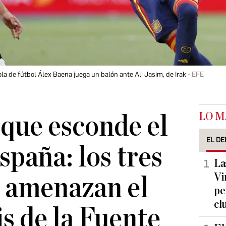
la de fútbol Álex Baena juega un balón ante Ali Jasim, de Irak
EFE
LO M
que esconde el
EL DE
spaña: los tres
La
Vi
e amenazan el
pe
cl
is de la Fuente