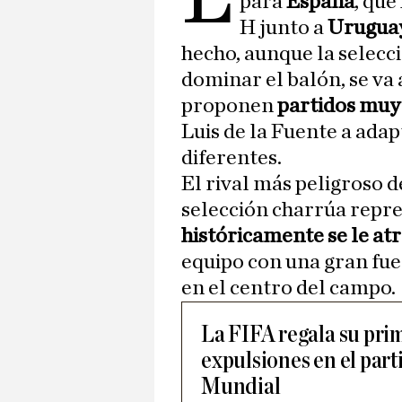
para
España
, qu
H junto a
Uruguay
hecho, aunque la selecci
dominar el balón, se va 
proponen
partidos mu
Luis de la Fuente a ada
diferentes.
El rival más peligroso d
selección charrúa repre
históricamente se le at
equipo con una gran fuer
en el centro del campo.
La FIFA regala su prim
expulsiones en el part
Mundial