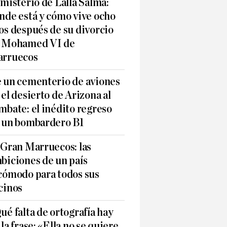
 misterio de Lalla Salma:
nde está y cómo vive ocho
os después de su divorcio
 Mohamed VI de
rruecos
 un cementerio de aviones
 el desierto de Arizona al
mbate: el inédito regreso
 un bombardero B1
 Gran Marruecos: las
biciones de un país
cómodo para todos sus
cinos
ué falta de ortografía hay
 la frase: «Ella no se quiere