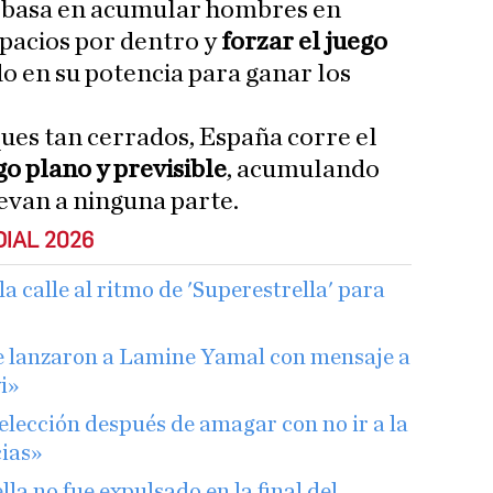
e basa en acumular hombres en
pacios por dentro y
forzar el juego
do en su potencia para ganar los
ques tan cerrados, España corre el
go plano y previsible
, acumulando
llevan a ninguna parte.
IAL 2026
la calle al ritmo de 'Superestrella' para
e lanzaron a Lamine Yamal con mensaje a
i»
elección después de amagar con no ir a la
cias»
a no fue expulsado en la final del