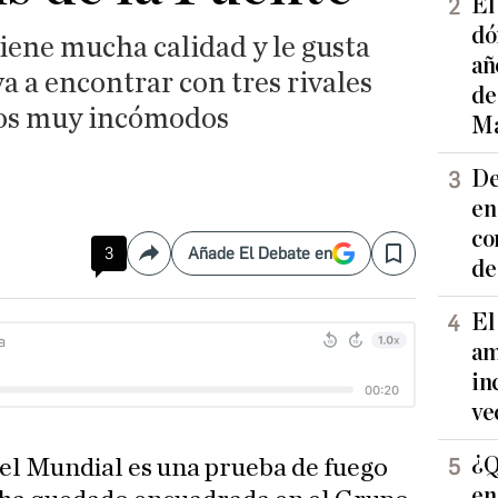
El
dó
iene mucha calidad y le gusta
añ
a a encontrar con tres rivales
de
os muy incómodos
Ma
De
en
co
3
Añade El Debate en
Compartir
Save
de
El
am
in
ve
¿Q
del Mundial es una prueba de fuego
en