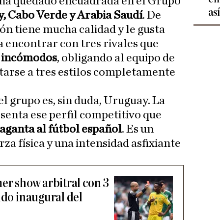
e ha quedado encuadrada en el Grupo
as
, Cabo Verde y Arabia Saudí
. De
ón tiene mucha calidad y le gusta
a encontrar con tres rivales que
y incómodos
, obligando al equipo de
ptarse a tres estilos completamente
el grupo es, sin duda, Uruguay. La
senta ese perfil competitivo que
raganta al fútbol español
. Es un
za física y una intensidad asfixiante
er show arbitral con 3
ido inaugural del