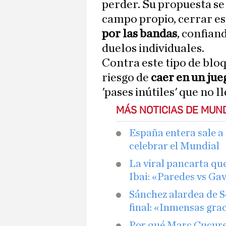
perder. Su propuesta s
campo propio, cerrar es
por las bandas
, confian
duelos individuales.
Contra este tipo de blo
riesgo de
caer en un jue
'pases inútiles' que no 
MÁS NOTICIAS DE MUND
España entera sale a 
celebrar el Mundial
La viral pancarta qu
Ibai: «Paredes vs Gav
Sánchez alardea de S
final: «Inmensas gra
Por qué Marc Cucurell