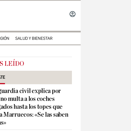
INICIAR
SESIÓN
IGIÓN
SALUD Y BIENESTAR
S LEÍDO
ATE
uardia civil explica por
no multa a los coches
ados hasta los topes que
a Marruecos: «Se las saben
as»