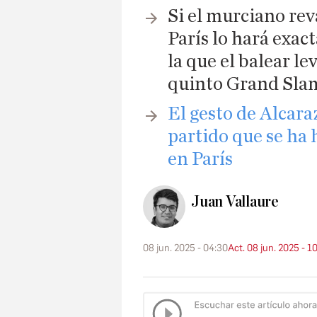
Si el murciano re
París lo hará exa
la que el balear l
quinto Grand Sla
El gesto de Alcara
partido que se ha 
en París
Juan Vallaure
08 jun. 2025 - 04:30
Act. 08 jun. 2025 - 1