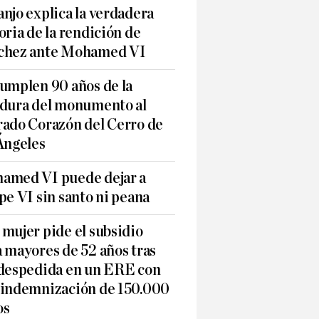
njo explica la verdadera
oria de la rendición de
chez ante Mohamed VI
umplen 90 años de la
adura del monumento al
rado Corazón del Cerro de
Ángeles
amed VI puede dejar a
pe VI sin santo ni peana
mujer pide el subsidio
 mayores de 52 años tras
 despedida en un ERE con
 indemnización de 150.000
os