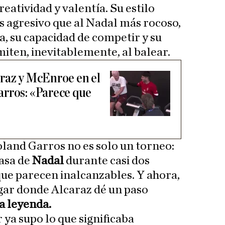
eatividad y valentía. Su estilo
 agresivo que al Nadal más rocoso,
a, su capacidad de competir y su
iten, inevitablemente, al balear.
raz y McEnroe en el
arros: «Parece que
oland Garros no es solo un torneo:
casa de
Nadal
durante casi dos
que parecen inalcanzables. Y ahora,
gar donde Alcaraz dé un paso
a leyenda.
 ya supo lo que significaba