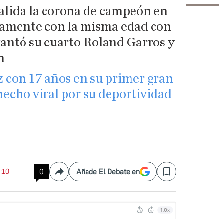
valida la corona de campeón en
ctamente con la misma edad con
evantó su cuarto Roland Garros y
m
z con 17 años en su primer gran
hecho viral por su deportividad
0:10
0
Añade El Debate en
Compartir
Save