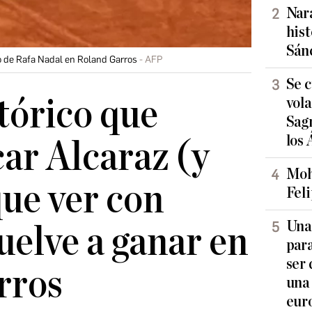
Nara
hist
Sán
ro de Rafa Nadal en Roland Garros
AFP
Se c
stórico que
vol
Sag
los 
car Alcaraz (y
Moh
que ver con
Feli
Una 
uelve a ganar en
para
ser
rros
una
eur