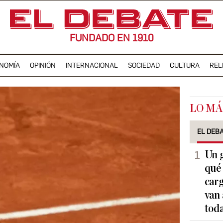
FUNDADO EN 1910
NOMÍA
OPINIÓN
INTERNACIONAL
SOCIEDAD
CULTURA
REL
LO MÁ
EL DEB
Un g
qué 
carg
van 
tod