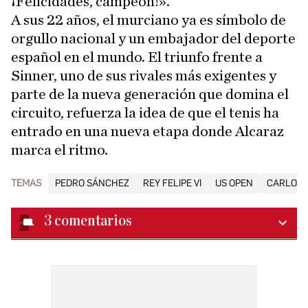
¡Felicidades, campeón!».
A sus 22 años, el murciano ya es símbolo de
orgullo nacional y un embajador del deporte
español en el mundo. El triunfo frente a
Sinner, uno de sus rivales más exigentes y
parte de la nueva generación que domina el
circuito, refuerza la idea de que el tenis ha
entrado en una nueva etapa donde Alcaraz
marca el ritmo.
TEMAS
PEDRO SÁNCHEZ
REY FELIPE VI
US OPEN
CARLOS 
3
comentarios