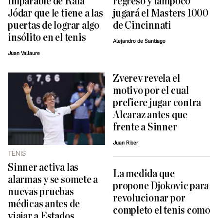
imparable de Rafa
regreso y tampoco
Jódar que le tiene a las
jugará el Masters 1000
puertas de lograr algo
de Cincinnati
insólito en el tenis
Alejandro de Santiago
Juan Vallaure
Zverev revela el
motivo por el cual
prefiere jugar contra
Alcaraz antes que
frente a Sinner
Juan Riber
TENIS
Sinner activa las
La medida que
alarmas y se somete a
propone Djokovic para
nuevas pruebas
revolucionar por
médicas antes de
completo el tenis como
viajar a Estados