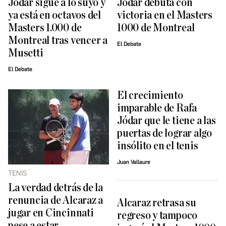
Jódar sigue a lo suyo y
Jódar debuta con
ya está en octavos del
victoria en el Masters
Masters 1.000 de
1000 de Montreal
Montreal tras vencer a
El Debate
Musetti
El Debate
El crecimiento
imparable de Rafa
Jódar que le tiene a las
puertas de lograr algo
insólito en el tenis
Juan Vallaure
TENIS
La verdad detrás de la
renuncia de Alcaraz a
Alcaraz retrasa su
jugar en Cincinnati
regreso y tampoco
pese a estar