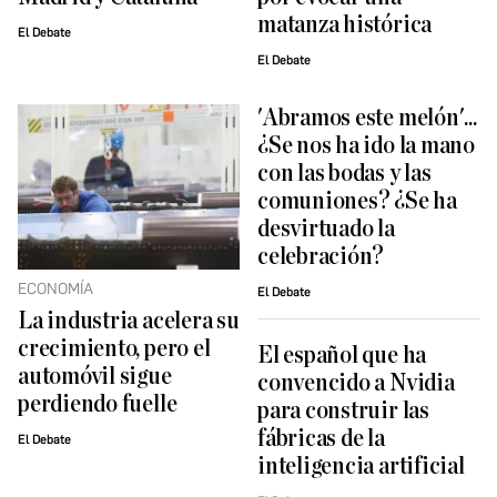
matanza histórica
El Debate
El Debate
'Abramos este melón'...
¿Se nos ha ido la mano
con las bodas y las
comuniones? ¿Se ha
desvirtuado la
celebración?
ECONOMÍA
El Debate
La industria acelera su
crecimiento, pero el
El español que ha
automóvil sigue
convencido a Nvidia
perdiendo fuelle
para construir las
fábricas de la
El Debate
inteligencia artificial