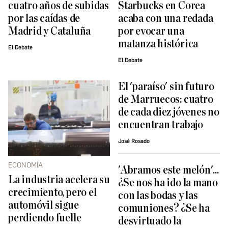
cuatro años de subidas
Starbucks en Corea
por las caídas de
acaba con una redada
Madrid y Cataluña
por evocar una
matanza histórica
El Debate
El Debate
El 'paraíso' sin futuro
de Marruecos: cuatro
de cada diez jóvenes no
encuentran trabajo
José Rosado
ECONOMÍA
'Abramos este melón'...
La industria acelera su
¿Se nos ha ido la mano
crecimiento, pero el
con las bodas y las
automóvil sigue
comuniones? ¿Se ha
perdiendo fuelle
desvirtuado la