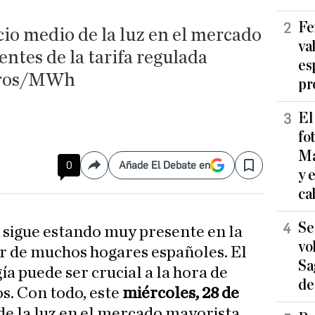
Fe
cio medio de la luz en el mercado
va
entes de la tarifa regulada
es
euros/MWh
pr
El
fo
Ma
0
Añade El Debate en
Compartir
Save
y 
ca
Se
uz sigue estando muy presente en la
vo
r de muchos hogares españoles. El
Sa
ía puede ser crucial a la hora de
de
s. Con todo, este
miércoles, 28
de
 de la luz en el mercado mayorista