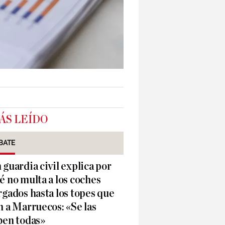
ÁS LEÍDO
BATE
 guardia civil explica por
é no multa a los coches
rgados hasta los topes que
n a Marruecos: «Se las
ben todas»