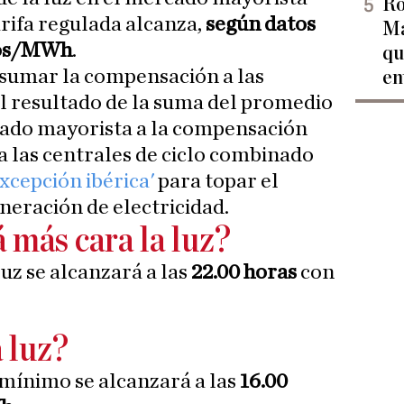
Ro
arifa regulada alcanza,
según datos
Ma
ros/MWh
.
qu
 sumar la compensación a las
en
 el resultado de la suma del promedio
cado mayorista a la compensación
 las centrales de ciclo combinado
excepción ibérica'
para topar el
eneración de electricidad.
 más cara la luz?
uz se alcanzará a las
22.00 horas
con
 luz?
 mínimo se alcanzará a las
16.00