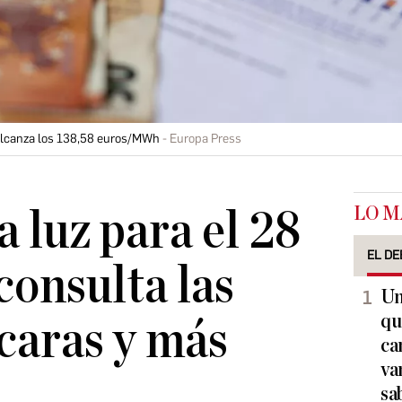
 alcanza los 138,58 euros/MWh
Europa Press
LO M
a luz para el 28
EL DE
consulta las
Un
qu
caras y más
ca
va
sa