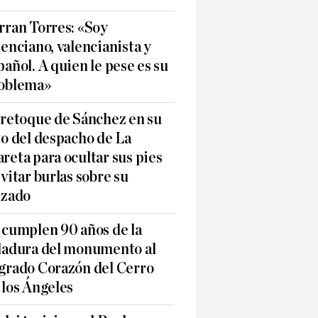
rran Torres: «Soy
lenciano, valencianista y
pañol. A quien le pese es su
oblema»
 retoque de Sánchez en su
to del despacho de La
reta para ocultar sus pies
evitar burlas sobre su
lzado
 cumplen 90 años de la
ladura del monumento al
grado Corazón del Cerro
 los Ángeles