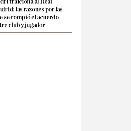
dri traiciona al Real
drid: las razones por las
e se rompió el acuerdo
tre club y jugador