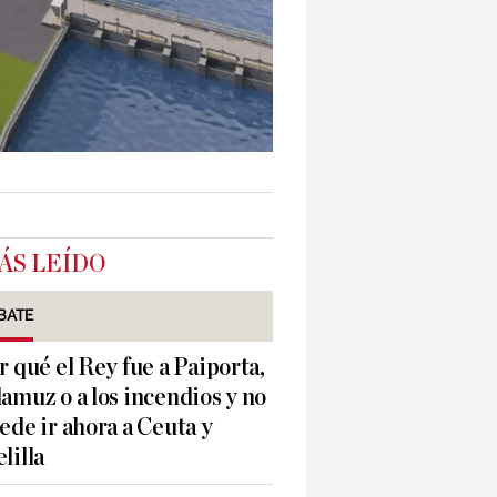
ÁS LEÍDO
BATE
r qué el Rey fue a Paiporta,
amuz o a los incendios y no
ede ir ahora a Ceuta y
lilla