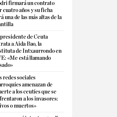
dri firmará un contrato
r cuatro años y su ficha
rá una de las más altas de la
antilla
 presidente de Ceuta
trata a Aida Bao, la
stituta de Intxaurrondo en
E: «Me está llamando
sado»
s redes sociales
rroquíes amenazan de
erte a los ceutíes que se
frentaron a los invasores:
ivos o muertos»