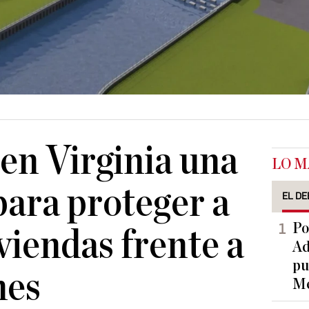
 en Virginia una
LO M
para proteger a
EL DE
Po
viendas frente a
Ad
pu
nes
Me