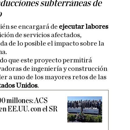
ducciones subterráneas de
o
ién se encargará de
ejecutar
labores
ción de servicios afectados,
a de lo posible el impacto sobre la
na.
do que este proyecto permitirá
vadoras de ingeniería y construcción
er a uno de los mayores retos de las
tados
Unidos
.
00 millones: ACS
 en EE.UU. con el SR