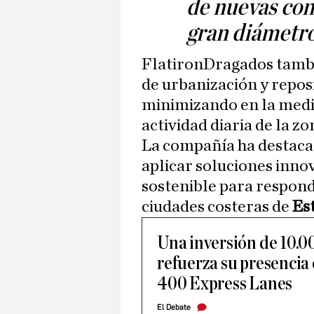
de nuevas con
gran diámetr
FlatironDragados tamb
de urbanización y reposi
minimizando en la medid
actividad diaria de la zo
La compañía ha destaca
aplicar soluciones inno
sostenible para respond
ciudades costeras de
Es
Una inversión de 10.0
refuerza su presencia
400 Express Lanes
El Debate