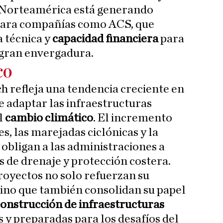
n Norteamérica está generando
para compañías como ACS, que
 técnica y
capacidad
financiera
para
gran envergadura.
co
ch refleja una tendencia creciente en
de adaptar las infraestructuras
l
cambio
climático
. El incremento
es, las marejadas ciclónicas y la
 obligan a las administraciones a
 de drenaje y protección costera.
proyectos no solo refuerzan su
sino que también consolidan su papel
onstrucción de infraestructuras
s y preparadas para los desafíos del