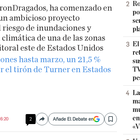
Ro
tironDragados, ha comenzado en
po
 un ambicioso proyecto
se
l riesgo de inundaciones y
pl
a climática de una de las zonas
El
itoral este de Estados Unidos
re
ones hasta marzo, un 21,5 %
su
r el tirón de Turner en Estados
TV
pe
La
ma
mu
en
16:20
2
Añade El Debate en
Compartir
Save
«V