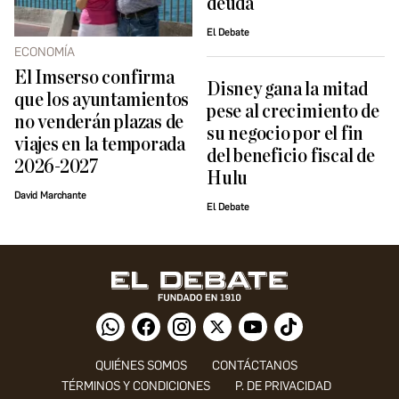
deuda
El Debate
ECONOMÍA
El Imserso confirma
Disney gana la mitad
que los ayuntamientos
pese al crecimiento de
no venderán plazas de
su negocio por el fin
viajes en la temporada
del beneficio fiscal de
2026-2027
Hulu
David Marchante
El Debate
QUIÉNES SOMOS
CONTÁCTANOS
TÉRMINOS Y CONDICIONES
P. DE PRIVACIDAD