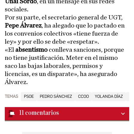
Unai Sordo
, en un mensaje en sus redes
sociales.
Por su parte, el secretario general de UGT,
Pepe Álvarez
, ha alegado que lo pactado en
los convenios colectivos «tiene fuerza de
ley» y por ello se debe «respetar».
«El
absentismo
conlleva sanciones, porque
no tiene justificación. Meter en el mismo
saco las bajas laborales, permisos y
licencias, es un disparate», ha asegurado
Álvarez.
TEMAS
PSOE
PEDRO SÁNCHEZ
CCOO
YOLANDA DÍAZ
PA
11
comentarios