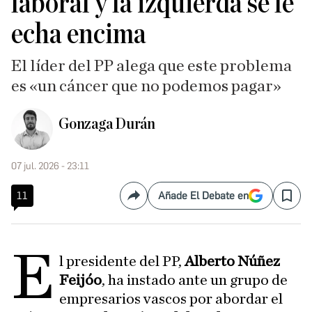
laboral y la izquierda se le
echa encima
El líder del PP alega que este problema
es «un cáncer que no podemos pagar»
Gonzaga Durán
07 jul. 2026 - 23:11
11
Añade El Debate en
Compartir
Save
E
l presidente del PP,
Alberto Núñez
Feijóo
, ha instado ante un grupo de
empresarios vascos por abordar el