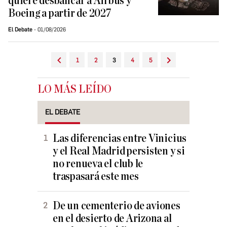
quiere desbancar a Airbus y
Boeing a partir de 2027
El Debate
01/08/2026
1
2
3
4
5
LO MÁS LEÍDO
EL DEBATE
Las diferencias entre Vinicius
y el Real Madrid persisten y si
no renueva el club le
traspasará este mes
De un cementerio de aviones
en el desierto de Arizona al