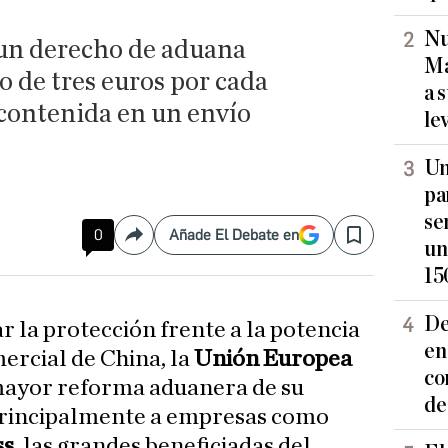
Nu
un derecho de aduana
Ma
jo de tres euros por cada
a 
 contenida en un envío
le
Un
pa
se
0
Añade El Debate en
Compartir
Save
un
15
De
r la protección frente a la potencia
en
ercial de China, la
Unión Europea
co
mayor reforma aduanera de su
de
 principalmente a empresas como
ss
, las grandes beneficiadas del