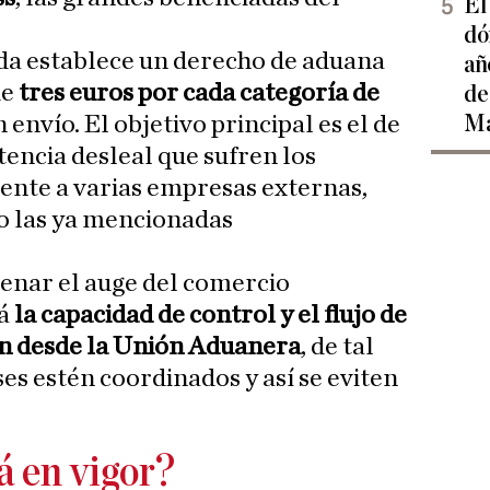
El
dó
ida establece un derecho de aduana
añ
de
tres euros por cada categoría de
de
Ma
envío. El objetivo principal es el de
tencia desleal que sufren los
ente a varias empresas externas,
o las ya mencionadas
frenar el auge del comercio
rá
la capacidad de control y el flujo de
en desde la Unión Aduanera
, de tal
es estén coordinados y así se eviten
 en vigor?