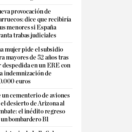
eva provocación de
rruecos: dice que recibiría
sus menores si España
vanta trabas judiciales
a mujer pide el subsidio
ra mayores de 52 años tras
r despedida en un ERE con
a indemnización de
0.000 euros
 un cementerio de aviones
 el desierto de Arizona al
mbate: el inédito regreso
 un bombardero B1