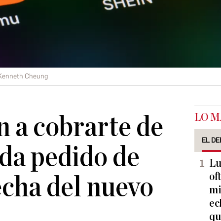
Kenneth Cheung
LO M
 a cobrarte de
EL DE
da pedido de
Lu
of
echa del nuevo
mi
ec
qu