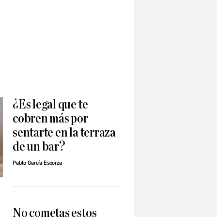
¿Es legal que te
cobren más por
sentarte en la terraza
de un bar?
Pablo García Escorza
No cometas estos