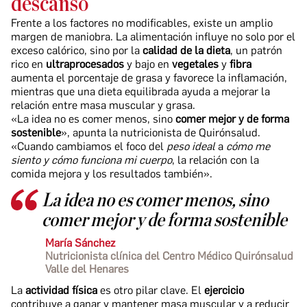
descanso
Frente a los factores no modificables, existe un amplio
margen de maniobra. La alimentación influye no solo por el
exceso calórico, sino por la
calidad de la dieta
, un patrón
rico en
ultraprocesados
y bajo en
vegetales
y
fibra
aumenta el porcentaje de grasa y favorece la inflamación,
mientras que una dieta equilibrada ayuda a mejorar la
relación entre masa muscular y grasa.
«La idea no es comer menos, sino
comer mejor y de forma
sostenible
», apunta la nutricionista de Quirónsalud.
«Cuando cambiamos el foco del
peso ideal
a
cómo me
siento y cómo funciona mi cuerpo
, la relación con la
comida mejora y los resultados también».
La idea no es comer menos, sino
comer mejor y de forma sostenible
María Sánchez
Nutricionista clínica del Centro Médico Quirónsalud
Valle del Henares
La
actividad física
es otro pilar clave. El
ejercicio
contribuye a ganar y mantener masa muscular y a reducir