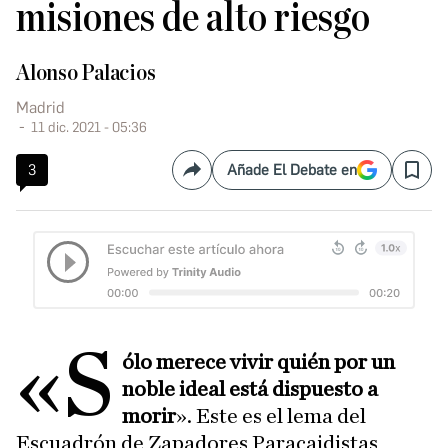
misiones de alto riesgo
Alonso Palacios
Madrid
11 dic. 2021 - 05:36
3
Añade El Debate en
Compartir
Save
«S
ólo merece vivir quién por un
noble ideal está dispuesto a
morir
». Este es el lema del
Escuadrón de Zapadores Paracaidistas