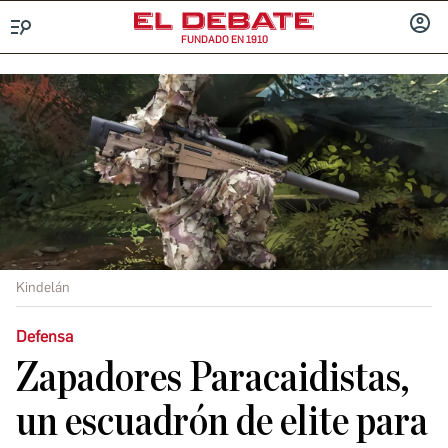
FUNDADO EN 1910
Menú
INICIA
SESIÓ
Kindelán
Defensa
Zapadores Paracaidistas,
un escuadrón de elite para