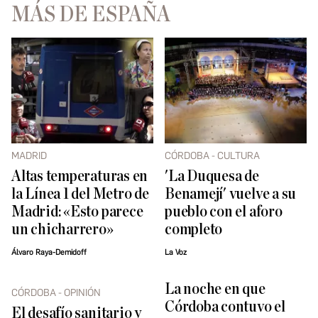
MÁS DE ESPAÑA
MADRID
CÓRDOBA - CULTURA
Altas temperaturas en
'La Duquesa de
la Línea 1 del Metro de
Benamejí' vuelve a su
Madrid: «Esto parece
pueblo con el aforo
un chicharrero»
completo
Álvaro Raya-Demidoff
La Voz
La noche en que
CÓRDOBA - OPINIÓN
Córdoba contuvo el
El desafío sanitario y