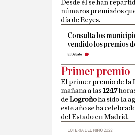
Desde él se han repartid
números premiados que h
día de Reyes.
Consulta los municipio
vendido los premios de
El Debate
Primer premio
El primer premio de la 
mañana a las
12:17
hora
de
Logroño
ha sido la a
este año se ha celebrad
del Estado en Madrid.
LOTERÍA DEL NIÑO 2022