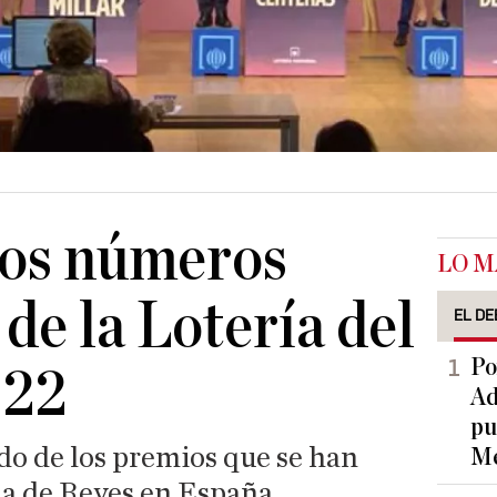
los números
LO M
de la Lotería del
EL DE
Po
022
Ad
pu
ado de los premios que se han
Me
a de Reyes en España