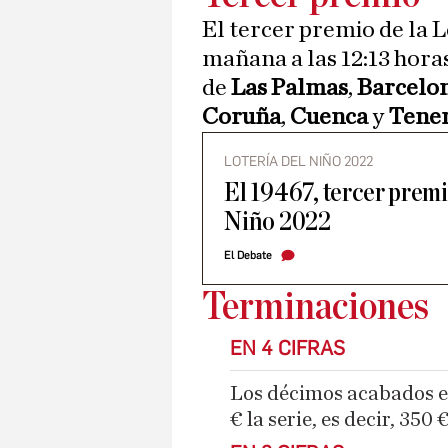
El tercer premio de la L
mañana a las 12:13 hor
de
Las Palmas
,
Barcelo
Coruña
,
Cuenca
y
Tener
LOTERÍA DEL NIÑO 2022
El 19467, tercer premi
Niño 2022
El Debate
Terminaciones
EN 4 CIFRAS
Los décimos acabados e
€ la serie, es decir, 350