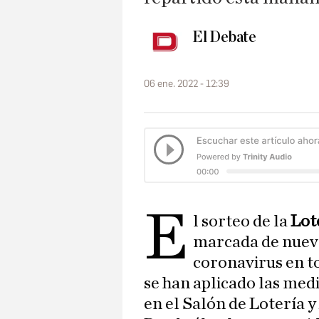
El Debate
06 ene. 2022 - 12:39
e
l sorteo de la
Lot
marcada de nuevo
coronavirus en to
se han aplicado las med
en el Salón de Lotería 