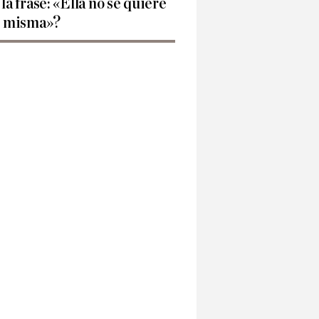
 la frase: «Ella no se quiere
í misma»?