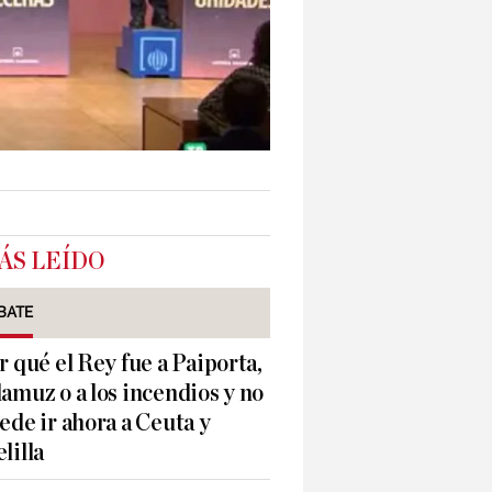
ÁS LEÍDO
BATE
r qué el Rey fue a Paiporta,
amuz o a los incendios y no
ede ir ahora a Ceuta y
lilla