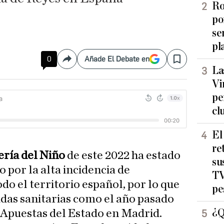
Ro
po
se
pl
0
Añade El Debate en
Compartir
Save
La
Vi
pe
cl
El
re
ería del Niño
de este 2022 ha estado
su
 por la alta incidencia de
TV
do el territorio español, por lo que
pe
idas sanitarias como el año pasado
¿Q
y Apuestas del Estado en Madrid.