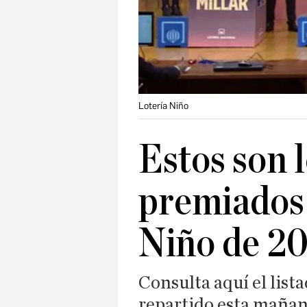
Lotería Niño
Estos son 
premiados 
Niño de 2
Consulta aquí el list
repartido esta mañan