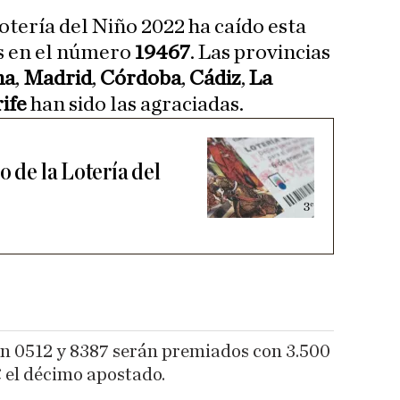
otería del Niño 2022 ha caído esta
as en el número
19467
. Las provincias
na
,
Madrid
,
Córdoba
,
Cádiz
,
La
ife
han sido las agraciadas.
o de la Lotería del
n 0512 y 8387 serán premiados con 3.500
 € el décimo apostado.​