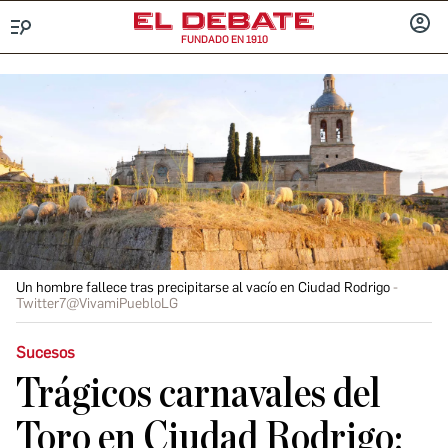
FUNDADO EN 1910
Menú
INICIA
SESIÓ
Un hombre fallece tras precipitarse al vacío en Ciudad Rodrigo
Twitter7@VivamiPuebloLG
Sucesos
Trágicos carnavales del
Toro en Ciudad Rodrigo: