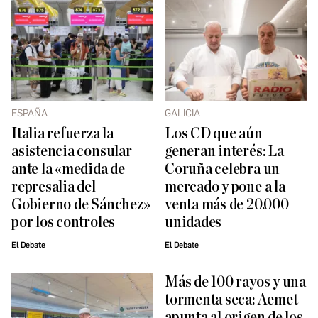
ESPAÑA
GALICIA
Italia refuerza la
Los CD que aún
asistencia consular
generan interés: La
ante la «medida de
Coruña celebra un
represalia del
mercado y pone a la
Gobierno de Sánchez»
venta más de 20.000
por los controles
unidades
El Debate
El Debate
Más de 100 rayos y una
tormenta seca: Aemet
apunta al origen de los