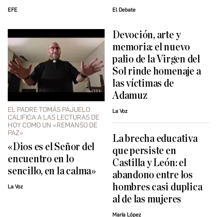
EFE
El Debate
Devoción, arte y
memoria: el nuevo
palio de la Virgen del
Sol rinde homenaje a
las víctimas de
Adamuz
EL PADRE TOMÁS PAJUELO
La Voz
CALIFICA A LAS LECTURAS DE
HOY COMO UN «REMANSO DE
PAZ»
La brecha educativa
«Dios es el Señor del
que persiste en
encuentro en lo
Castilla y León: el
sencillo, en la calma»
abandono entre los
hombres casi duplica
La Voz
al de las mujeres
María López