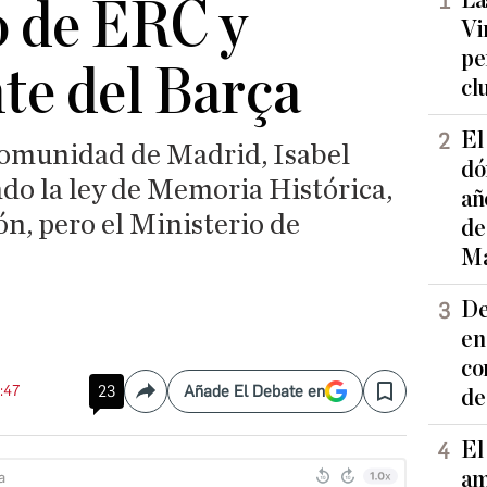
La
o de ERC y
Vi
pe
te del Barça
cl
El
Comunidad de Madrid, Isabel
dó
do la ley de Memoria Histórica,
añ
ón, pero el Ministerio de
de
Ma
De
en
co
9:47
23
Añade El Debate en
de
Compartir
Save
El
am