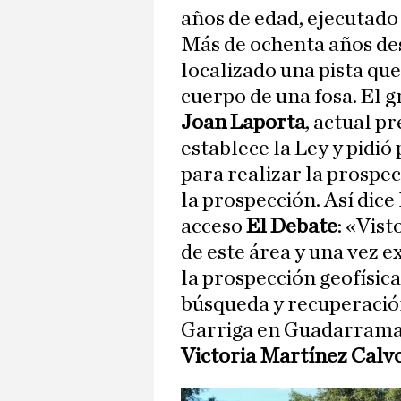
años de edad, ejecutado
Más de ochenta años des
localizado una pista qu
cuerpo de una fosa. El 
Joan Laporta
, actual p
establece la Ley y pidi
para realizar la prospec
la prospección. Así dice 
acceso
El Debate
: «Vist
de este área y una vez 
la prospección geofísic
búsqueda y recuperación
Garriga en Guadarrama, 
Victoria Martínez Calv