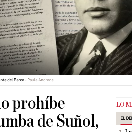
nte del Barca
Paula Andrade
o prohíbe
LO M
tumba de Suñol,
EL DE