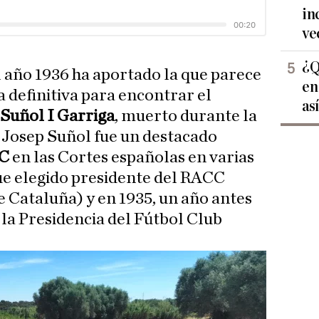
in
ve
¿Q
l año 1936 ha aportado la que parece
en
a definitiva para encontrar el
as
 Suñol I Garriga
, muerto durante la
 Josep Suñol fue un destacado
RC
en las Cortes españolas en varias
ue elegido presidente del RACC
 Cataluña) y en 1935, un año antes
 la Presidencia del Fútbol Club