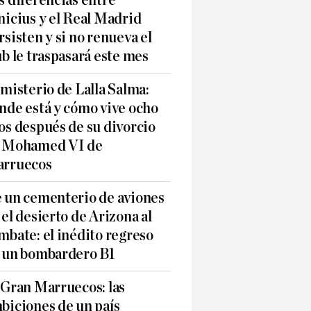
s diferencias entre
nicius y el Real Madrid
rsisten y si no renueva el
ub le traspasará este mes
 misterio de Lalla Salma:
nde está y cómo vive ocho
os después de su divorcio
 Mohamed VI de
rruecos
 un cementerio de aviones
 el desierto de Arizona al
mbate: el inédito regreso
 un bombardero B1
 Gran Marruecos: las
biciones de un país