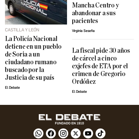
Mancha Centro y
abandonar a sus
pacientes
CASTILLA Y LEÓN
Virginia Seseña
La Policía Nacional
detiene en un pueblo
La fiscal pide 30 años
de Soria a un
de cárcel a cinco
ciudadano rumano
exjefes de ETA por el
buscado por la
crimen de Gregorio
Justicia de su país
Ordóñez
El Debate
El Debate