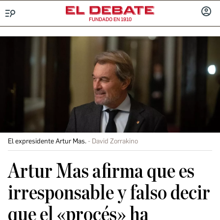
FUNDADO EN 1910
Menú
INICIA
SESIÓ
El expresidente Artur Mas.
David Zorrakino
Artur Mas afirma que es
irresponsable y falso decir
que el «procés» ha