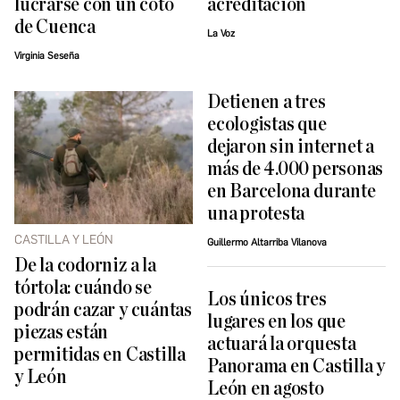
lucrarse con un coto
acreditación
de Cuenca
La Voz
Virginia Seseña
Detienen a tres
ecologistas que
dejaron sin internet a
más de 4.000 personas
en Barcelona durante
una protesta
CASTILLA Y LEÓN
Guillermo Altarriba Vilanova
De la codorniz a la
tórtola: cuándo se
Los únicos tres
podrán cazar y cuántas
lugares en los que
piezas están
actuará la orquesta
permitidas en Castilla
Panorama en Castilla y
y León
León en agosto