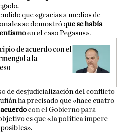
regado.
endido que «gracias a medios de
onales se demostró q
ue se había
dentismo
en el caso Pegasus».
cipio de acuerdo con el
rmengol a la
reso
so de desjudicialización del conflicto
Rufián ha precisado que «hace cuatro
n acuerdo
con el Gobierno para
objetivo es que «la política impere
 posibles».