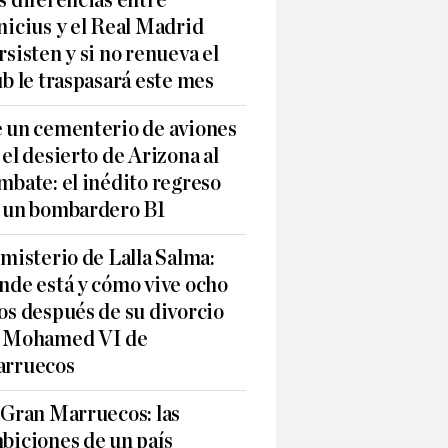
s diferencias entre
nicius y el Real Madrid
rsisten y si no renueva el
ub le traspasará este mes
 un cementerio de aviones
 el desierto de Arizona al
mbate: el inédito regreso
 un bombardero B1
 misterio de Lalla Salma:
nde está y cómo vive ocho
os después de su divorcio
 Mohamed VI de
rruecos
 Gran Marruecos: las
biciones de un país