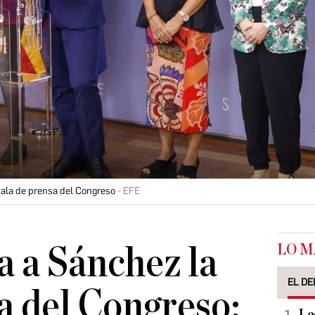
sala de prensa del Congreso
EFE
LO M
 a Sánchez la
EL DE
a del Congreso: