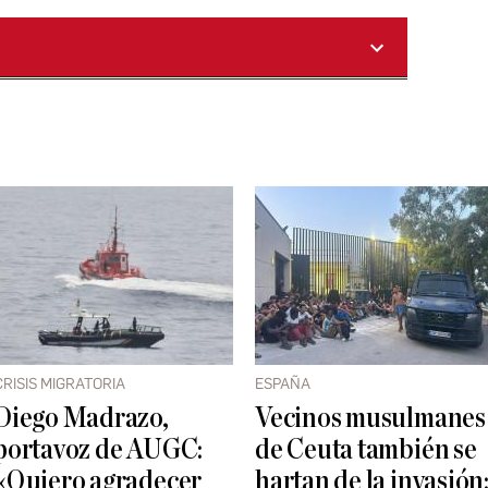
CRISIS MIGRATORIA
ESPAÑA
Diego Madrazo,
Vecinos musulmanes
portavoz de AUGC:
de Ceuta también se
«Quiero agradecer
hartan de la invasión