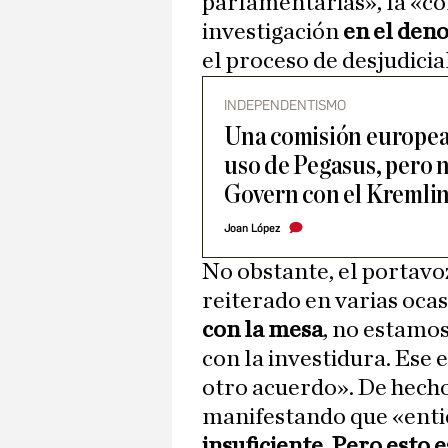
parlamentarias», la «co
investigación
en el den
el proceso de desjudicial
INDEPENDENTISMO
Una comisión europea
uso de Pegasus, pero n
Govern con el Kremli
Joan López
No obstante, el portavo
reiterado en varias oca
con la mesa
, no estamo
con la investidura. Ese 
otro acuerdo». De hecho
manifestando que «enti
insuficiente
.
Pero esto e