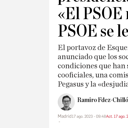
«El PSOE n
PSOE se le
El portavoz de Esquer
anunciado que los soc
condiciones que han s
cooficiales, una comi
Pegasus y la «desjudia
Ramiro Fdez-Chill
Madrid
17 ago. 2023 - 09:48
Act. 17 ago. 