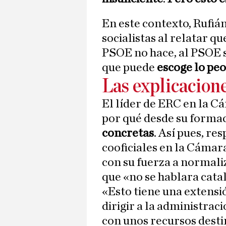
En este contexto, Rufiá
socialistas al relatar q
PSOE no hace, al PSOE s
que puede
escoge lo peo
Las explicacion
El líder de ERC en la 
por qué desde su forma
concretas
. Así pues, re
cooficiales en la Cámar
con su fuerza a normali
que «no se hablara cata
«Esto tiene una extensi
dirigir a la administrac
con unos recursos desti