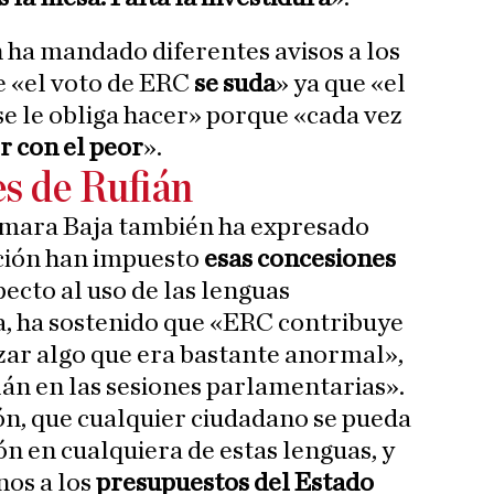
n ha mandado diferentes avisos a los
ue «el voto de ERC
se suda
» ya que «el
e le obliga hacer» porque «cada vez
r con el peor
».
es de Rufián
Cámara Baja también ha expresado
ción han impuesto
esas concesiones
specto al uso de las lenguas
a, ha sostenido que «ERC contribuye
zar algo que era bastante anormal»,
lán en las sesiones parlamentarias».
ón, que cualquier ciudadano se pueda
ión en cualquiera de estas lenguas, y
nos a los
presupuestos del Estado