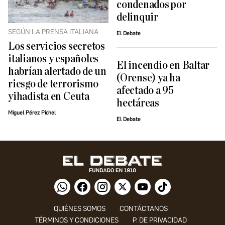
condenados por
delinquir
SEGÚN LA PRENSA ITALIANA
El Debate
Los servicios secretos
italianos y españoles
El incendio en Baltar
habrían alertado de un
(Orense) ya ha
riesgo de terrorismo
afectado a 95
yihadista en Ceuta
hectáreas
Miguel Pérez Pichel
El Debate
QUIÉNES SOMOS
CONTÁCTANOS
TÉRMINOS Y CONDICIONES
P. DE PRIVACIDAD