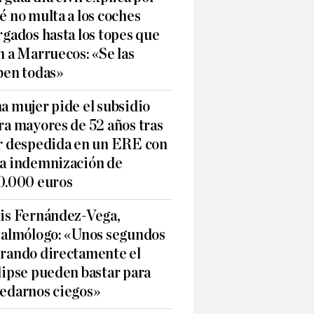
é no multa a los coches
rgados hasta los topes que
n a Marruecos: «Se las
ben todas»
a mujer pide el subsidio
ra mayores de 52 años tras
r despedida en un ERE con
a indemnización de
0.000 euros
is Fernández-Vega,
talmólogo: «Unos segundos
rando directamente el
lipse pueden bastar para
edarnos ciegos»