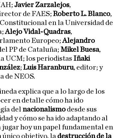
UAH;
Javier Zarzalejos
,
director de FAES;
Roberto L. Blanco
,
Constitucional en la Universidad de
a;
Alejo Vidal-Quadras
,
Parlamento Europeo;
Alejandro
 del PP de Cataluña;
Mikel Buesa
,
la UCM; los periodistas
Iñaki
nzález
;
Luis Haranburu
, editor; y
ra de NEOS.
neda explica que a lo largo de los
ocer en detalle cómo ha ido
gía del
nacionalismo
desde sus
lidad y cómo se ha ido adaptando al
a jugar hoy un papel fundamental en
único objetivo, la
destrucción de la