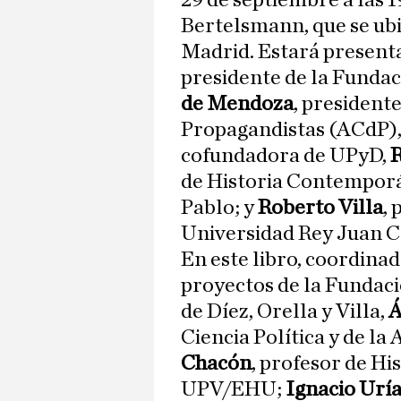
29 de septiembre a las 1
Bertelsmann, que se ubic
Madrid. Estará present
presidente de la Fundac
de Mendoza
, presidente
Propagandistas (ACdP), y
cofundadora de UPyD,
R
de Historia Contempor
Pablo; y
Roberto Villa
, 
Universidad Rey Juan C
En este libro, coordinad
proyectos de la Fundaci
de Díez, Orella y Villa,
Á
Ciencia Política y de l
Chacón
, profesor de Hi
UPV/EHU;
Ignacio Urí