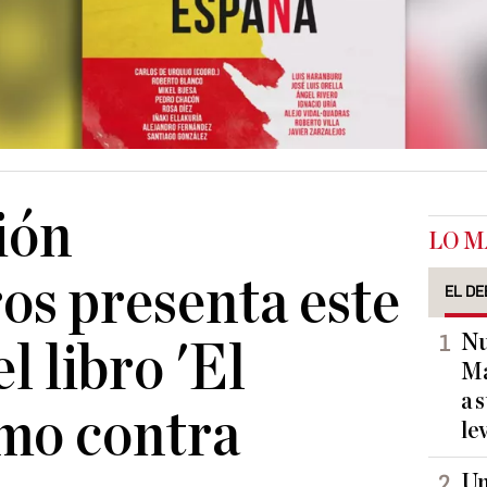
ión
LO M
ros presenta este
EL DE
Nu
l libro 'El
Ma
a 
mo contra
le
Un