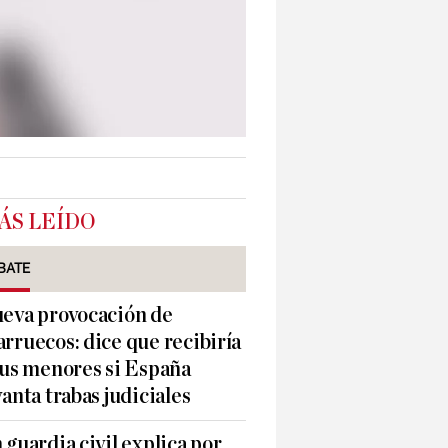
ÁS LEÍDO
BATE
eva provocación de
rruecos: dice que recibiría
sus menores si España
vanta trabas judiciales
 guardia civil explica por