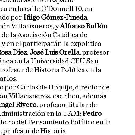
9:30 horas, en el Espacio
a en la calle O'Donnell 10, en
ado por
Iñigo Gómez-Pineda
,
ión Villacisneros, y
Alfonso Bullón
 de la Asociación Católica de
 en el participarán la expolítica
osa Díez
,
José Luis Orella
, profesor
ánea en la Universidad CEU San
profesor de Historia Política en la
arlos.
o por Carlos de Urquijo, director de
ón Villacisneros, escriben, además
ngel Rivero
, profesor titular de
a Administración en la UAM;
Pedro
storia del Pensamiento Político en la
a
, profesor de Historia