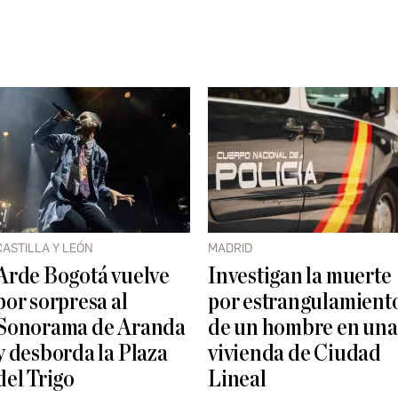
CASTILLA Y LEÓN
MADRID
Arde Bogotá vuelve
Investigan la muerte
por sorpresa al
por estrangulamient
Sonorama de Aranda
de un hombre en una
y desborda la Plaza
vivienda de Ciudad
del Trigo
Lineal