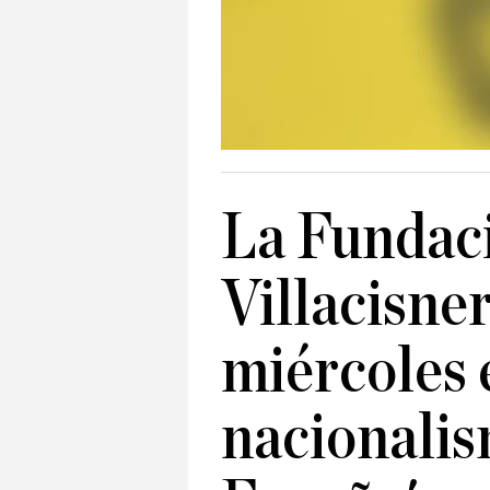
La Fundac
Villacisne
miércoles e
nacionalis