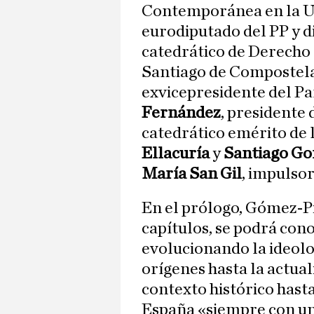
Contemporánea en la 
eurodiputado del PP y 
catedrático de Derecho 
Santiago de Compostel
exvicepresidente del 
Fernández
, presidente
catedrático emérito de 
Ellacuría
y
Santiago Go
María San Gil
, impulso
En el prólogo, Gómez-Pi
capítulos, se podrá con
evolucionando la ideolo
orígenes hasta la actua
contexto histórico hast
España «siempre con un 