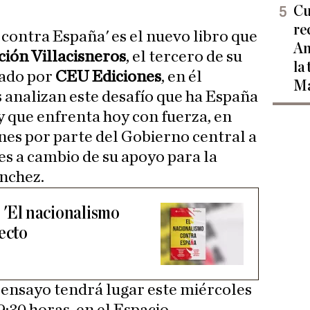
Cu
re
 contra España' es el nuevo libro que
Am
ión Villacisneros
, el tercero de su
la
tado por
CEU Ediciones
, en él
Ma
s analizan este desafío que ha España
a y que enfrenta hoy con fuerza, en
nes por parte del Gobierno central a
es a cambio de su apoyo para la
nchez.
 'El nacionalismo
ecto
 ensayo tendrá lugar este miércoles