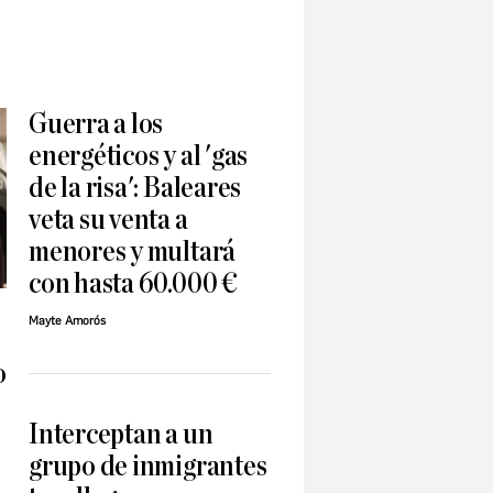
Guerra a los
energéticos y al 'gas
de la risa': Baleares
veta su venta a
menores y multará
con hasta 60.000 €
Mayte Amorós
o
Interceptan a un
grupo de inmigrantes