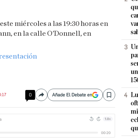
qu
ca
este miércoles a las 19:30 horas en
va
sa
nn, en la calle O'Donnell, en
Un
pa
presentación
se
un
15
Lu
8:17
0
Añade El Debate en
Compartir
Save
of
mi
ec
qu