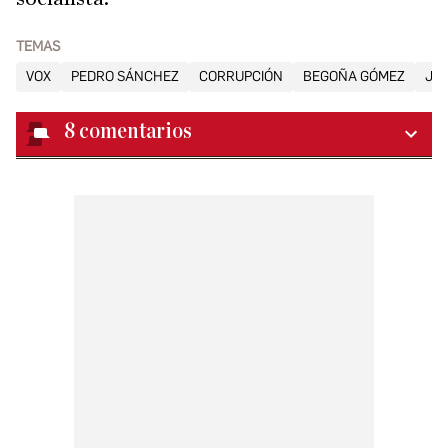
TEMAS
VOX
PEDRO SÁNCHEZ
CORRUPCIÓN
BEGOÑA GÓMEZ
JAV
8
comentarios