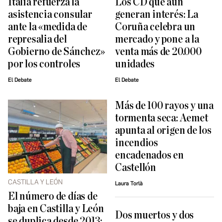
Italia refuerza la
Los CD que aún
asistencia consular
generan interés: La
ante la «medida de
Coruña celebra un
represalia del
mercado y pone a la
Gobierno de Sánchez»
venta más de 20.000
por los controles
unidades
El Debate
El Debate
Más de 100 rayos y una
tormenta seca: Aemet
apunta al origen de los
incendios
encadenados en
Castellón
CASTILLA Y LEÓN
Laura Torlà
El número de días de
baja en Castilla y León
Dos muertos y dos
se duplica desde 2013;