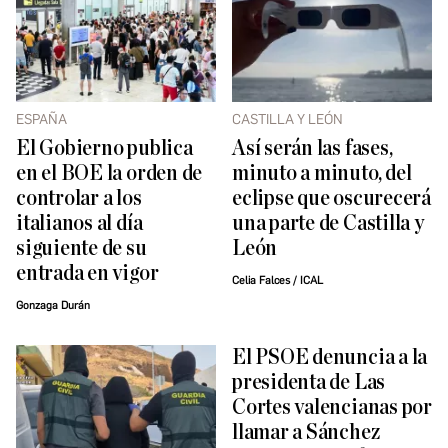
ESPAÑA
CASTILLA Y LEÓN
El Gobierno publica
Así serán las fases,
en el BOE la orden de
minuto a minuto, del
controlar a los
eclipse que oscurecerá
italianos al día
una parte de Castilla y
siguiente de su
León
entrada en vigor
Celia Falces / ICAL
Gonzaga Durán
El PSOE denuncia a la
presidenta de Las
Cortes valencianas por
llamar a Sánchez