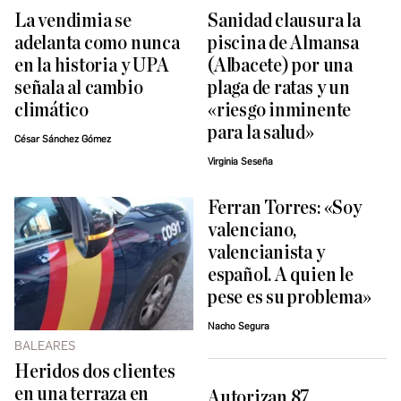
La vendimia se
Sanidad clausura la
adelanta como nunca
piscina de Almansa
en la historia y UPA
(Albacete) por una
señala al cambio
plaga de ratas y un
climático
«riesgo inminente
para la salud»
César Sánchez Gómez
Virginia Seseña
Ferran Torres: «Soy
valenciano,
valencianista y
español. A quien le
pese es su problema»
Nacho Segura
BALEARES
Heridos dos clientes
en una terraza en
Autorizan 87