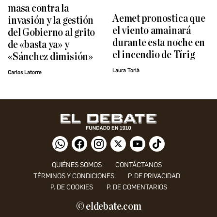
masa contra la
Aemet pronostica que
invasión y la gestión
el viento amainará
del Gobierno al grito
durante esta noche en
de «basta ya» y
el incendio de Tírig
«Sánchez dimisión»
Laura Torlà
Carlos Latorre
QUIÉNES SOMOS
CONTÁCTANOS
TÉRMINOS Y CONDICIONES
P. DE PRIVACIDAD
P. DE COOKIES
P. DE COMENTARIOS
© eldebate.com