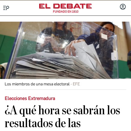
FUNDADO EN 1910
Menú
INICIA
SESIÓ
Los miembros de una mesa electoral
EFE
Elecciones Extremadura
¿A qué hora se sabrán los
resultados de las