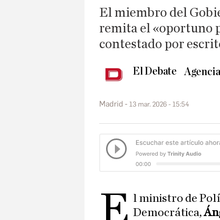
El miembro del Gobier
remita el «oportuno p
contestado por escri
El Debate
Agencia
Madrid
13 mar. 2026 - 15:54
E
l ministro de Pol
Democrática,
Án