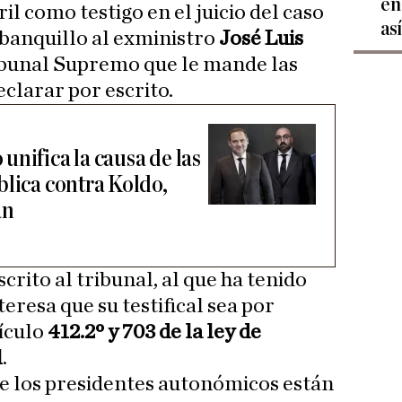
en
il como testigo en el juicio del caso
as
banquillo al exministro
José Luis
ribunal Supremo que le mande las
clarar por escrito.
nifica la causa de las
blica contra Koldo,
án
crito al tribunal, al que ha tenido
teresa que su testifical sea por
ículo
412.2º y 703 de la ley de
l
.
que los presidentes autonómicos están