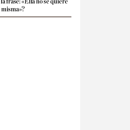
 la frase: «Ella no se quiere
í misma»?