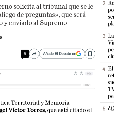
Ro
no solicita al tribunal que se le
po
liego de preguntas», que será
se
to y enviado al Supremo
pl
La
s
Vi
pe
5
Añade El Debate en
Compartir
Save
cl
El
re
su
TV
pe
ítica Territorial y Memoria
¿Q
gel Víctor Torres
, que está citado el