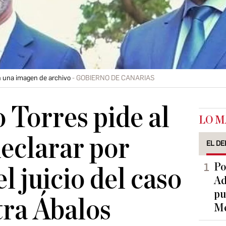
n una imagen de archivo
GOBIERNO DE CANARIAS
o Torres pide al
LO M
eclarar por
EL DE
Po
el juicio del caso
Ad
pu
ra Ábalos
Me