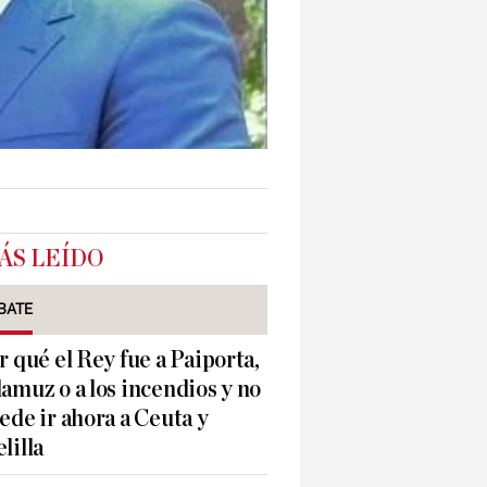
ÁS LEÍDO
BATE
r qué el Rey fue a Paiporta,
amuz o a los incendios y no
ede ir ahora a Ceuta y
lilla