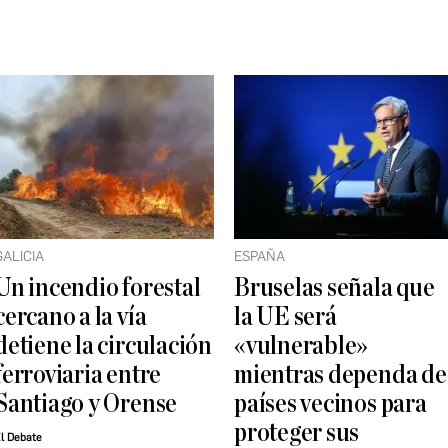
GALICIA
ESPAÑA
Un incendio forestal
Bruselas señala que
cercano a la vía
la UE será
detiene la circulación
«vulnerable»
ferroviaria entre
mientras dependa de
Santiago y Orense
países vecinos para
proteger sus
l Debate